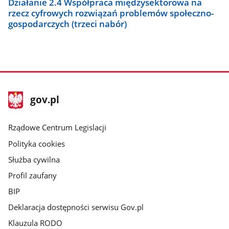
Działanie 2.4 Współpraca międzysektorowa na
rzecz cyfrowych rozwiązań problemów społeczno-
gospodarczych (trzeci nabór)
stopka
Strona
gov.pl
gov.pl
główna
Rządowe Centrum Legislacji
Polityka cookies
Służba cywilna
Profil zaufany
BIP
Deklaracja dostępności serwisu Gov.pl
Klauzula RODO