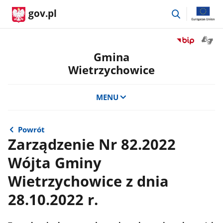
przejdź
gov.pl
do
wyszukiwar
Otwór
Przejdź
okno
do
Gmina
z
serwisu
Wietrzychowice
tłuma
Biuletyn
języka
Informacji
migow
Publicznej
MENU
Gmina
Wietrzychowi
Powrót
Zarządzenie Nr 82.2022
Wójta Gminy
Wietrzychowice z dnia
28.10.2022 r.