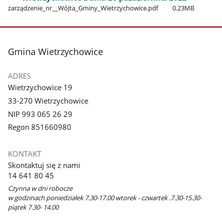
zarządzenie​_nr​_​_Wójta​_Gminy​_Wietrzychowice.pdf
0.23MB
stopka
Gmina Wietrzychowice
ADRES
Wietrzychowice 19
33-270 Wietrzychowice
NIP 993 065 26 29
Regon 851660980
KONTAKT
Skontaktuj się z nami
14 641 80 45
Czynna w dni robocze
w godzinach poniedziałek 7.30-17.00 wtorek - czwartek .7.30-15.30-
piątek 7.30- 14.00