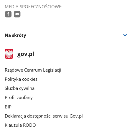
MEDIA SPOŁECZNOŚCIOWE:
facebook
youtube
Na skróty
stopka
Strona
gov.pl
gov.pl
główna
Rządowe Centrum Legislacji
Polityka cookies
Służba cywilna
Profil zaufany
BIP
Deklaracja dostępności serwisu Gov.pl
Klauzula RODO