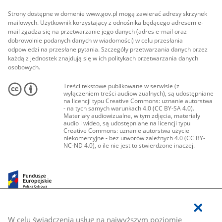
Strony dostępne w domenie www.gov.pl mogą zawierać adresy skrzynek
mailowych. Użytkownik korzystający z odnośnika będącego adresem e-
mail zgadza się na przetwarzanie jego danych (adres e-mail oraz
dobrowolnie podanych danych w wiadomości) w celu przesłania
odpowiedzi na przesłane pytania. Szczegóły przetwarzania danych przez
każdą z jednostek znajdują się w ich politykach przetwarzania danych
osobowych.
Treści tekstowe publikowane w serwisie (z
wyłączeniem treści audiowizualnych), są udostępniane
na licencji typu Creative Commons: uznanie autorstwa
- na tych samych warunkach 4.0 (CC BY-SA 4.0).
Materiały audiowizualne, w tym zdjęcia, materiały
audio i wideo, są udostępniane na licencji typu
Creative Commons: uznanie autorstwa użycie
niekomercyjne - bez utworów zależnych 4.0 (CC BY-
NC-ND 4.0), o ile nie jest to stwierdzone inaczej.
W celu świadczenia usług na najwyższym poziomie