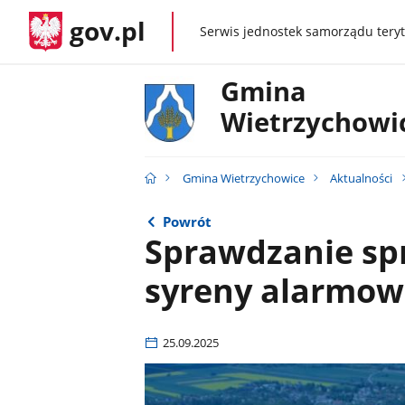
gov.pl
Serwis jednostek samorządu teryt
gov.pl
Gmina
Wietrzychowi
Gmina Wietrzychowice
Aktualności
Powrót
Sprawdzanie sp
syreny alarmow
25.09.2025