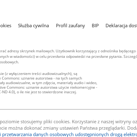
ookies
Służba cywilna
Profil zaufany
BIP
Deklaracja dos
ać adresy skrzynek mailowych. Użytkownik korzystający z odnośnika będącego 
nych w wiadomości) w celu przesłania odpowiedzi na przesłane pytania. Szczegó
 osobowych.
ie (z wyłączeniem treści audiowizualnych), są
ive Commons: uznanie autorstwa - na tych samych
ły audiowizualne, w tym zdjęcia, materiały audio i wideo,
eative Commons: uznanie autorstwa użycie niekomercyjne -
D 4.0), o ile nie jest to stwierdzone inaczej.
oziomie stosujemy pliki cookies. Korzystanie z naszej witryny 
e można dokonać zmiany ustawień Państwa przeglądarki. Dodat
li przetwarzania danych osobowych udostępnionych drogą elektr