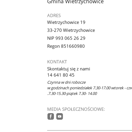
stopka
Gmina Wietrzychowice
ADRES
Wietrzychowice 19
33-270 Wietrzychowice
NIP 993 065 26 29
Regon 851660980
KONTAKT
Skontaktuj się z nami
14 641 80 45
Czynna w dni robocze
w godzinach poniedziałek 7.30-17.00 wtorek - cz
.7.30-15.30-piątek 7.30- 14.00
MEDIA SPOŁECZNOŚCIOWE:
facebook
youtube