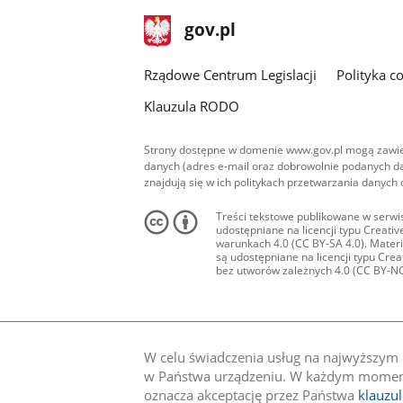
stopka
Strona
gov.pl
gov.pl
główna
Rządowe Centrum Legislacji
Polityka c
Klauzula RODO
Strony dostępne w domenie www.gov.pl mogą zawier
danych (adres e-mail oraz dobrowolnie podanych da
znajdują się w ich politykach przetwarzania danych
Treści tekstowe publikowane w serwis
udostępniane na licencji typu Creat
warunkach 4.0 (CC BY-SA 4.0). Materia
są udostępniane na licencji typu Cr
bez utworów zależnych 4.0 (CC BY-NC-N
W celu świadczenia usług na najwyższym p
w Państwa urządzeniu. W każdym momenci
oznacza akceptację przez Państwa
klauzu