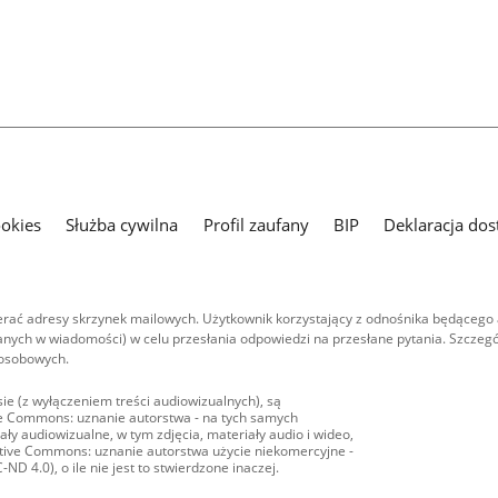
ookies
Służba cywilna
Profil zaufany
BIP
Deklaracja dos
ać adresy skrzynek mailowych. Użytkownik korzystający z odnośnika będącego 
nych w wiadomości) w celu przesłania odpowiedzi na przesłane pytania. Szczegó
 osobowych.
ie (z wyłączeniem treści audiowizualnych), są
ive Commons: uznanie autorstwa - na tych samych
ły audiowizualne, w tym zdjęcia, materiały audio i wideo,
eative Commons: uznanie autorstwa użycie niekomercyjne -
D 4.0), o ile nie jest to stwierdzone inaczej.