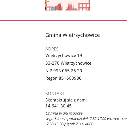
Pokaż
zdjęcie
1
z
stopka
Gmina Wietrzychowice
galerii.
ADRES
Wietrzychowice 19
33-270 Wietrzychowice
NIP 993 065 26 29
Regon 851660980
KONTAKT
Skontaktuj się z nami
14 641 80 45
Czynna w dni robocze
w godzinach poniedziałek 7.30-17.00 wtorek - cz
.7.30-15.30-piątek 7.30- 14.00