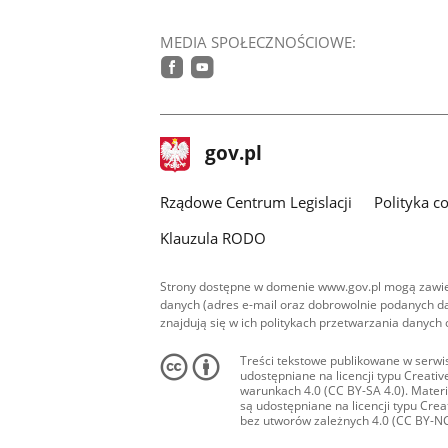
MEDIA SPOŁECZNOŚCIOWE:
facebook
youtube
stopka
Strona
gov.pl
gov.pl
główna
Rządowe Centrum Legislacji
Polityka c
Klauzula RODO
Strony dostępne w domenie www.gov.pl mogą zawier
danych (adres e-mail oraz dobrowolnie podanych da
znajdują się w ich politykach przetwarzania danych
Treści tekstowe publikowane w serwis
udostępniane na licencji typu Creat
warunkach 4.0 (CC BY-SA 4.0). Materia
są udostępniane na licencji typu Cr
bez utworów zależnych 4.0 (CC BY-NC-N