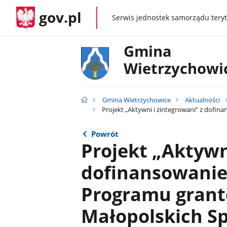
gov.pl
Serwis jednostek samorządu teryt
gov.pl
Gmina
Wietrzychowi
Gmina Wietrzychowice
Aktualności
Projekt „Aktywni i zintegrowani” z dof
Powrót
Projekt „Aktywn
dofinansowani
Programu gran
Małopolskich Sp