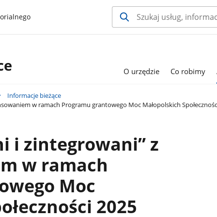
orialnego
ce
O urzędzie
Co robimy
Informacje bieżące
inansowaniem w ramach Programu grantowego Moc Małopolskich Społecznośc
i i zintegrowani” z
em w ramach
towego Moc
ołeczności 2025