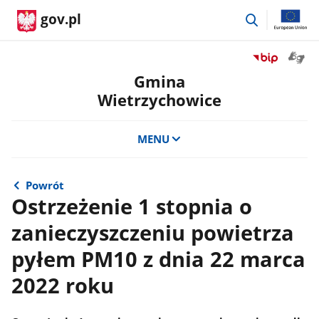
przejdź
gov.pl
do
wyszukiwar
Otwór
Przejdź
okno
do
Gmina
z
serwisu
Wietrzychowice
tłuma
Biuletyn
języka
Informacji
migow
Publicznej
MENU
Gmina
Wietrzychowi
Powrót
Ostrzeżenie 1 stopnia o
zanieczyszczeniu powietrza
pyłem PM10 z dnia 22 marca
2022 roku