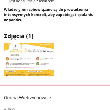
jest konsultacja z lekarzem.
Władze gmin zobowiązane są do prowadzenia
intensywnych kontroli, aby zapobiegać spalaniu
odpadów.
Zdjęcia (1)
Pokaż
zdjęcie
1
z
stopka
Gmina Wietrzychowice
galerii.
ADRES