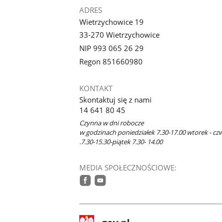
ADRES
Wietrzychowice 19
33-270 Wietrzychowice
NIP 993 065 26 29
Regon 851660980
KONTAKT
Skontaktuj się z nami
14 641 80 45
Czynna w dni robocze
w godzinach poniedziałek 7.30-17.00 wtorek - cz
.7.30-15.30-piątek 7.30- 14.00
MEDIA SPOŁECZNOŚCIOWE:
facebook
youtube
stopka
Strona