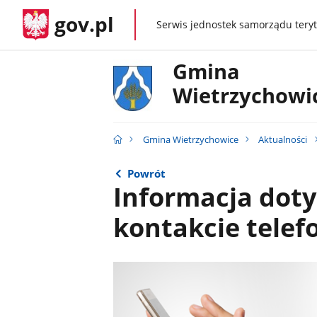
gov.pl
Serwis jednostek samorządu teryt
gov.pl
Gmina
Wietrzychowi
Gmina Wietrzychowice
Aktualności
Powrót
Informacja dot
kontakcie tele