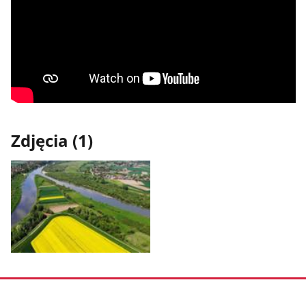
Zdjęcia (1)
Pokaż
zdjęcie
1
z