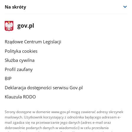
Na skróty
stopka
Strona
gov.pl
gov.pl
główna
Rządowe Centrum Legislacji
Polityka cookies
Służba cywilna
Profil zaufany
BIP
Deklaracja dostępności serwisu Gov.pl
Klauzula RODO
Strony dostępne w domenie www.gov.pl mogą zawierać adresy skrzynek
mailowych. Użytkownik korzystający z odnośnika będącego adresem e-
mail zgadza się na przetwarzanie jego danych (adres e-mail oraz
dobrowolnie podanych danych w wiadomości) w celu przesłania