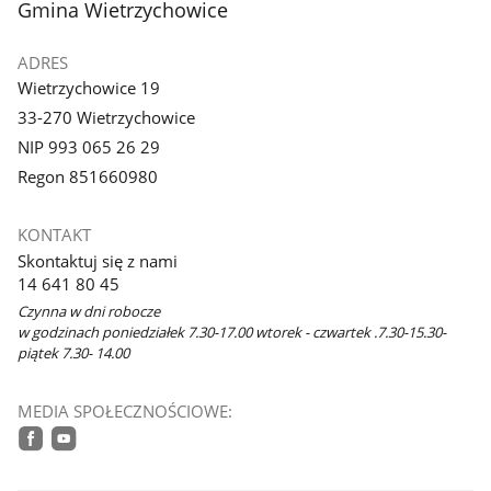
stopka
Gmina Wietrzychowice
galerii.
ADRES
Wietrzychowice 19
33-270 Wietrzychowice
NIP 993 065 26 29
Regon 851660980
KONTAKT
Skontaktuj się z nami
14 641 80 45
Czynna w dni robocze
w godzinach poniedziałek 7.30-17.00 wtorek - czwartek .7.30-15.30-
piątek 7.30- 14.00
MEDIA SPOŁECZNOŚCIOWE:
facebook
youtube