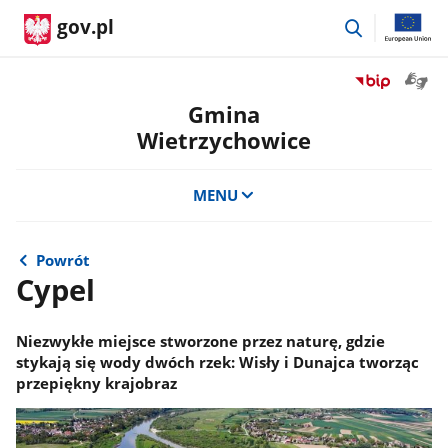
przejdź
gov.pl
do
wyszukiwar
Otwór
Przejdź
okno
do
Gmina
z
serwisu
Wietrzychowice
tłuma
Biuletyn
języka
Informacji
migow
Publicznej
MENU
Gmina
Wietrzychowi
Powrót
Cypel
Niezwykłe miejsce stworzone przez naturę, gdzie
stykają się wody dwóch rzek: Wisły i Dunajca tworząc
przepiękny krajobraz