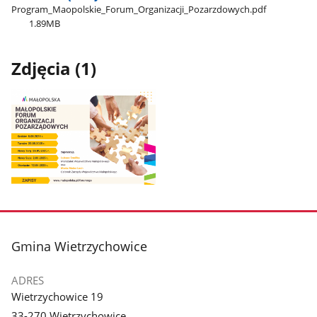
Program​_Maopolskie​_Forum​_Organizacji​_Pozarzdowych.pdf
1.89MB
Zdjęcia (1)
Pokaż
zdjęcie
1
z
stopka
Gmina Wietrzychowice
galerii.
ADRES
Wietrzychowice 19
33-270 Wietrzychowice