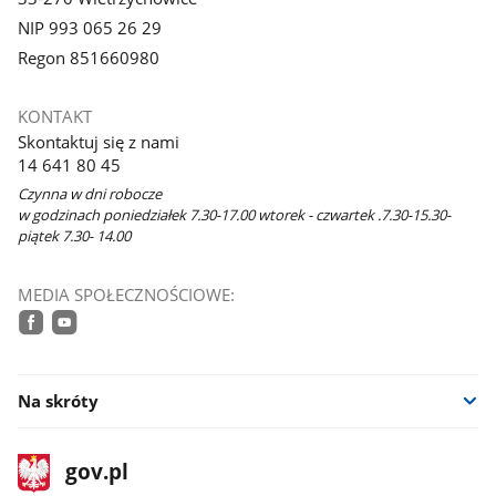
NIP 993 065 26 29
Regon 851660980
KONTAKT
Skontaktuj się z nami
14 641 80 45
Czynna w dni robocze
w godzinach poniedziałek 7.30-17.00 wtorek - czwartek .7.30-15.30-
piątek 7.30- 14.00
MEDIA SPOŁECZNOŚCIOWE:
facebook
youtube
Na skróty
stopka
Strona
gov.pl
gov.pl