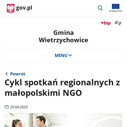
przejdź
gov.pl
do
wyszukiwar
Otwór
Przejdź
okno
do
Gmina
z
serwisu
Wietrzychowice
tłuma
Biuletyn
języka
Informacji
migow
Publicznej
MENU
Gmina
Wietrzychowi
Powrót
Cykl spotkań regionalnych z
małopolskimi NGO
25.04.2025