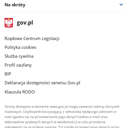
Na skróty
stopka
Strona
gov.pl
gov.pl
główna
Rządowe Centrum Legislacji
Polityka cookies
Służba cywilna
Profil zaufany
BIP
Deklaracja dostępności serwisu Gov.pl
Klauzula RODO
Strony dostępne w domenie www.gov.pl mogą zawierać adresy skrzynek
mailowych. Użytkownik korzystający z odnośnika będącego adresem e-
mail zgadza się na przetwarzanie jego danych (adres e-mail oraz
dobrowolnie podanych danych w wiadomości) w celu przesłania
odpowiedzi na przesłane pytania. Szczegóły przetwarzania danych przez