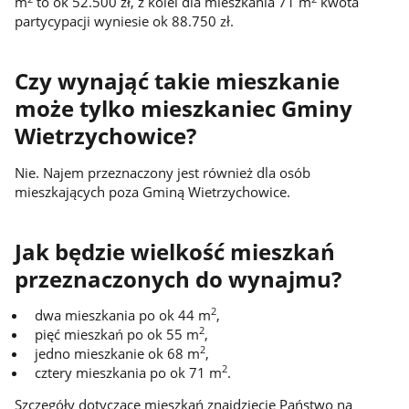
m
to ok 52.500 zł, z kolei dla mieszkania 71 m
kwota
partycypacji wyniesie ok 88.750 zł.
Czy wynająć takie mieszkanie
może tylko mieszkaniec Gminy
Wietrzychowice?
Nie. Najem przeznaczony jest również dla osób
mieszkających poza Gminą Wietrzychowice.
Jak będzie wielkość mieszkań
przeznaczonych do wynajmu?
2
dwa mieszkania po ok 44 m
,
2
pięć mieszkań po ok 55 m
,
2
jedno mieszkanie ok 68 m
,
2
cztery mieszkania po ok 71 m
.
Szczegóły dotyczące mieszkań znajdziecie Państwo na