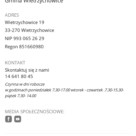
stopka
Gmina Wietrzychowice
ADRES
Wietrzychowice 19
33-270 Wietrzychowice
NIP 993 065 26 29
Regon 851660980
KONTAKT
Skontaktuj się z nami
14 641 80 45
Czynna w dni robocze
w godzinach poniedziałek 7.30-17.00 wtorek - czwartek .7.30-15.30-
piątek 7.30- 14.00
MEDIA SPOŁECZNOŚCIOWE:
facebook
youtube