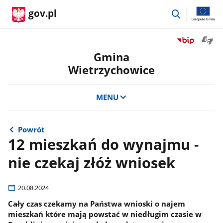
przejdź
gov.pl
do
wyszukiwar
Otwór
Przejdź
okno
do
Gmina
z
serwisu
Wietrzychowice
tłuma
Biuletyn
języka
Informacji
migow
Publicznej
MENU
Gmina
Wietrzychowi
Powrót
12 mieszkań do wynajmu -
nie czekaj złóż wniosek
20.08.2024
Cały czas czekamy na Państwa wnioski o najem
mieszkań które mają powstać w niedługim czasie w