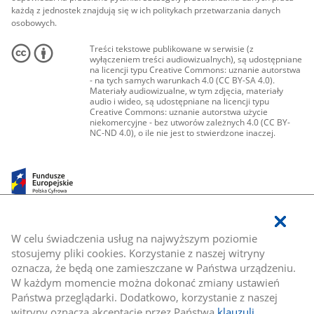
każdą z jednostek znajdują się w ich politykach przetwarzania danych
osobowych.
Treści tekstowe publikowane w serwisie (z
wyłączeniem treści audiowizualnych), są udostępniane
na licencji typu Creative Commons: uznanie autorstwa
- na tych samych warunkach 4.0 (CC BY-SA 4.0).
Materiały audiowizualne, w tym zdjęcia, materiały
audio i wideo, są udostępniane na licencji typu
Creative Commons: uznanie autorstwa użycie
niekomercyjne - bez utworów zależnych 4.0 (CC BY-
NC-ND 4.0), o ile nie jest to stwierdzone inaczej.
W celu świadczenia usług na najwyższym poziomie
stosujemy pliki cookies. Korzystanie z naszej witryny
oznacza, że będą one zamieszczane w Państwa urządzeniu.
W każdym momencie można dokonać zmiany ustawień
Państwa przeglądarki. Dodatkowo, korzystanie z naszej
witryny oznacza akceptację przez Państwa
klauzuli