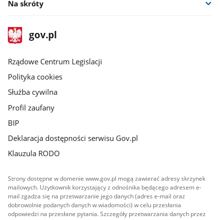
Na skróty
stopka
Strona
gov.pl
gov.pl
główna
Rządowe Centrum Legislacji
Polityka cookies
Służba cywilna
Profil zaufany
BIP
Deklaracja dostępności serwisu Gov.pl
Klauzula RODO
Strony dostępne w domenie www.gov.pl mogą zawierać adresy skrzynek
mailowych. Użytkownik korzystający z odnośnika będącego adresem e-
mail zgadza się na przetwarzanie jego danych (adres e-mail oraz
dobrowolnie podanych danych w wiadomości) w celu przesłania
odpowiedzi na przesłane pytania. Szczegóły przetwarzania danych przez