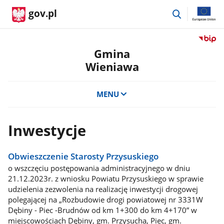
przejdź
gov.pl
do
wyszukiwar
Przejdź
do
Gmina
serwis
Wieniawa
Biulety
Informa
Publicz
MENU
Gmina
Wienia
Inwestycje
Obwieszczenie Starosty Przysuskiego
o wszczęciu postępowania administracyjnego w dniu
21.12.2023r. z wniosku Powiatu Przysuskiego w sprawie
udzielenia zezwolenia na realizację inwestycji drogowej
polegającej na „Rozbudowie drogi powiatowej nr 3331W
Dębiny - Piec -Brudnów od km 1+300 do km 4+170” w
miejscowościach Dębiny, gm. Przysucha, Piec, gm.