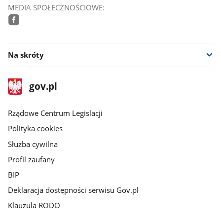
MEDIA SPOŁECZNOŚCIOWE:
facebook
Na skróty
stopka
Strona
gov.pl
gov.pl
główna
Rządowe Centrum Legislacji
Polityka cookies
Służba cywilna
Profil zaufany
BIP
Deklaracja dostępności serwisu Gov.pl
Klauzula RODO