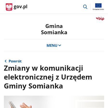
przejdź
gov.pl
do
wyszukiwar
Przejdź
do
Gmina
serwis
Somianka
Biulety
Informa
Publicz
MENU
Gmina
Somian
Powrót
Zmiany w komunikacji
elektronicznej z Urzędem
Gminy Somianka