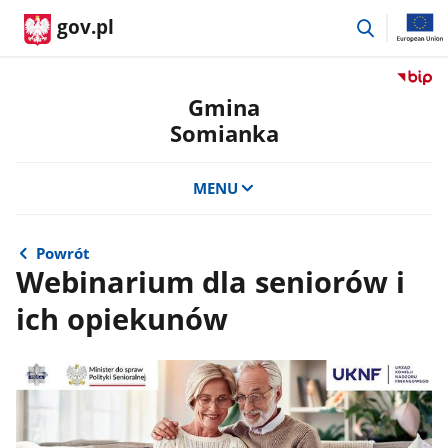
przejdź
gov.pl
do
wyszukiwa
Przejdź
do
Gmina
serwis
Somianka
Biulety
Informa
Publicz
MENU
Gmina
Somian
Powrót
Webinarium dla seniorów i
ich opiekunów