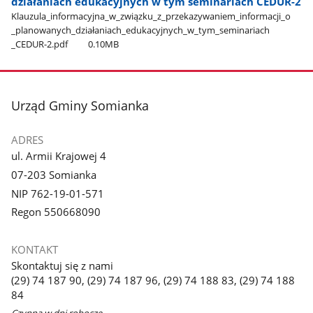
działaniach edukacyjnych w tym seminariach CEDUR-2
Klauzula​_informacyjna​_w​_związku​_z​_przekazywaniem​_informacji​_o​
_planowanych​_działaniach​_edukacyjnych​_w​_tym​_seminariach​
_CEDUR-2.pdf
0.10MB
stopka
Urząd Gminy Somianka
ADRES
ul. Armii Krajowej 4
07-203 Somianka
NIP 762-19-01-571
Regon 550668090
KONTAKT
Skontaktuj się z nami
(29) 74 187 90, (29) 74 187 96, (29) 74 188 83, (29) 74 188
84
Czynna w dni robocze