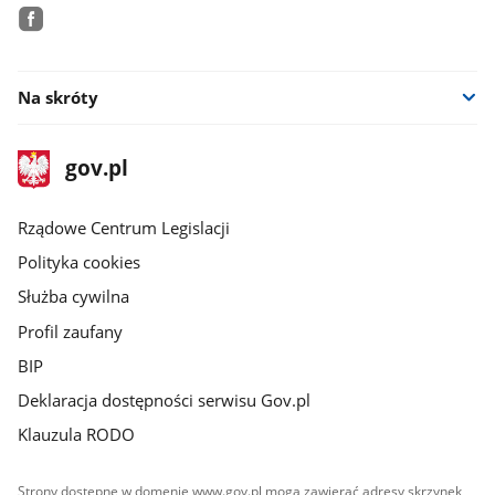
facebook
Na skróty
stopka
Strona
gov.pl
gov.pl
główna
Rządowe Centrum Legislacji
Polityka cookies
Służba cywilna
Profil zaufany
BIP
Deklaracja dostępności serwisu Gov.pl
Klauzula RODO
Strony dostępne w domenie www.gov.pl mogą zawierać adresy skrzynek