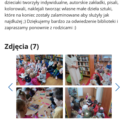
dzieciaki tworzyły indywidualne, autorskie zakładki, pisali,
kolorowali, naklejali tworząc własne małe dzieła sztuki,
które na koniec zostały zalaminowane aby służyły jak
najdłużej ;) Dziękujemy bardzo za odwiedzenie biblioteki i
zapraszamy ponownie z rodzicami :)
Zdjęcia (7)
Pokaż
Pokaż
zdjęcie
zdjęcie
Pokaż
Poka
1
2
poprzednie
nest
z
z
zdjęcia
zdjęc
galerii.
galerii.
Pokaż
Pokaż
zdjęcie
zdjęcie