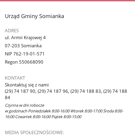
3
4
z
z
stopka
Urząd Gminy Somianka
galerii.
galerii.
ADRES
ul. Armii Krajowej 4
07-203 Somianka
NIP 762-19-01-571
Regon 550668090
KONTAKT
Skontaktuj się z nami
(29) 74 187 90, (29) 74 187 96, (29) 74 188 83, (29) 74 188
84
Czynna w dni robocze
w godzinach Poniedziałek 8:00-16:00 Wtorek 8:00-17:00 Środa 8:00-
16:00 Czwartek 8:00-16:00 Piątek 8:00-15:00
MEDIA SPOŁECZNOŚCIOWE: