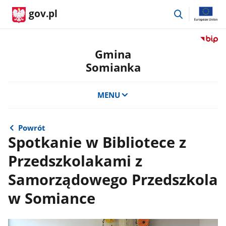
przejdź
gov.pl
do
wyszukiwar
Przejdź
do
Gmina
serwis
Somianka
Biulety
Informa
Publicz
MENU
Gmina
Somian
Powrót
Spotkanie w Bibliotece z
Przedszkolakami z
Samorządowego Przedszkola
w Somiance