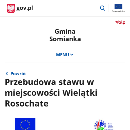
przejdź
gov.pl
do
wyszukiwar
Przejdź
do
Gmina
serwis
Somianka
Biulety
Informa
Publicz
MENU
Gmina
Somian
Powrót
Przebudowa stawu w
miejscowości Wielątki
Rosochate