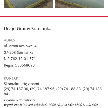
Pokaż
Pokaż
zdjęcie
zdjęcie
1
2
z
z
stopka
Urząd Gminy Somianka
galerii.
galerii.
ADRES
ul. Armii Krajowej 4
07-203 Somianka
NIP 762-19-01-571
Regon 550668090
KONTAKT
Skontaktuj się z nami
(29) 74 187 90, (29) 74 187 96, (29) 74 188 83, (29) 74 188
84
Czynna w dni robocze
w godzinach Poniedziałek 8:00-16:00 Wtorek 8:00-17:00 Środa 8:00-