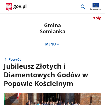
przejdź
gov.pl
do
wyszukiwar
Przejdź
do
Gmina
serwis
Somianka
Biulety
Informa
Publicz
MENU
Gmina
Somian
Powrót
Jubileusz Złotych i
Diamentowych Godów w
Popowie Kościelnym