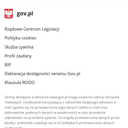
stopka
Strona
gov.pl
gov.pl
główna
Rządowe Centrum Legislacji
Polityka cookies
Służba cywilna
Profil zaufany
BIP
Deklaracja dostępności serwisu Gov.pl
Klauzula RODO
Strony dostępne w domenie www.gov.pl mogą zawierać adresy skrzynek
mailowych. Użytkownik korzystający z odnośnika będącego adresem e-
mail zgadza się na przetwarzanie jego danych (adres e-mail oraz
dobrowolnie podanych danych w wiadomości) w celu przesłania
odpowiedzi na przesłane pytania. Szczegóły przetwarzania danych przez
każdą z jednostek znajdują się w ich politykach przetwarzania danych
osobowych.