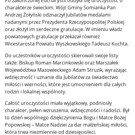
Po zakończonej Eucharystii odbyła się uroczystość o
charakterze świeckim. Wójt Gminy Somianka Pan
Andrzej Żołyński odznaczył Jubilatów medalami
nadanymi przez Prezydenta Rzeczypospolitej Polskiej
oraz złożył im serdeczne gratulacje. W imieniu władz
powiatowych gratulacje przekazał również
Wicestarosta Powiatu Wyszkowskiego Tadeusz Kuchta.
Do uczestników uroczystości skierowali swoje listy
także: Biskup Roman Marcinkowski oraz Marszałek
Województwa Mazowieckiego Adam Struzik, wyrażając
wdzięczność i uznanie dla Jubilatów za świadectwo
miłości i wierności, które jest umocnieniem dla całych
rodzin i lokalnej wspólnoty.
Całość uroczystości miała wyjątkowy, podniosły
charakter, pełen wzruszenia, wdzięczności i radości. Był
to dzień wspólnego dziękczynienia Bogu i Matce Bożej
Popowskiej – Matce Nadziei za dar małżeńskiej miłości,
która trwa niezmiennie od dziesięcioleci.