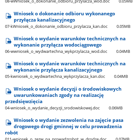
08-wWniosek​_o​_dokonanie​_odbioru​_przylacza​_wod.doc
0.05MB
Wniosek o dokonanie odbioru wykonanego
przyłącza kanalizacyjnego
07-kWniosek​_o​_dokonanie​_odbioru​_przylacza​_kan.doc
0.05MB
Wniosek o wydanie warunków technicznych na
wykonanie przyłącza wodociągowego
06-wwniosek​_o​_wydwartechna​_wykprzylacza​_wod.doc
0.04MB
Wniosek o wydanie warunków technicznych na
wykonanie przyłącza kanalizacyjnego
05-kwniosek​_o​_wydwartechna​_wykprzylacza​_kan.doc
0.04MB
Wniosek o wydanie decyzji o środowiskowych
uwarunkowaniach zgody na realizację
przedsięwzięcia
04-wniosek​_o​_wydanie​_decyzji​_srodowiskowej.doc
0.06MB
Wniosek o wydanie zezwolenia na zajęcie pasa
drogowego drogi gminnej w celu prowadzenia
robót
011-wniosek​_o​_zezw​_na​_prowadzrobot​_w​_drodze.doc
0.07MB