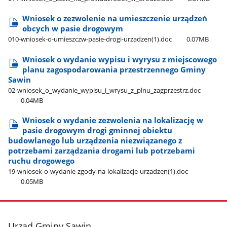
Wniosek o zezwolenie na umieszczenie urządzeń
obcych w pasie drogowym
010-wniosek-o-umieszczw-pasie-drogi-urzadzen(1).doc
0.07MB
Wniosek o wydanie wypisu i wyrysu z miejscowego
planu zagospodarowania przestrzennego Gminy
Sawin
02-wniosek​_o​_wydanie​_wypisu​_i​_wrysu​_z​_plnu​_zagprzestrz.doc
0.04MB
Wniosek o wydanie zezwolenia na lokalizację w
pasie drogowym drogi gminnej obiektu
budowlanego lub urządzenia niezwiązanego z
potrzebami zarządzania drogami lub potrzebami
ruchu drogowego
19-wniosek-o-wydanie-zgody-na-lokalizacje-urzadzen(1).doc
0.05MB
stopka
Urząd Gminy Sawin