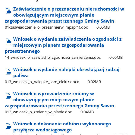
Zaświadczenie o przeznaczeniu nieruchomości w
obowiązującym miejscowym planie
zagospodarowania przestrzennego Gminy Sawin
01-zaswiadczenie​_o​_przeznnierw​_mpzp(1).doc
0.05MB
Wniosek o wydanie zaświadczenia o zgodności z
miejscowym planem zagospodarowania
przestrzennego
14​_wniosek​_o​_zaswiad​_o​_zgodnosci​_zamierzenia.doc
0.05MB
Wniosek o wydanie nalepki określającej rodzaj
paliwa
013​_wniosek​_o​_nalepke​_sam​_elektr.docx
0.02MB
Wniosek o wprowadzenie zmiany w
obowiązującym miejscowym planie
zagospodarowania przestrzennego Gminy Sawin
012​_wniosek​_o​_zmiane​_w​_planie.doc
0.04MB
Wniosek o dokonanie odbioru wykonanego
przyłącza wodociągowego