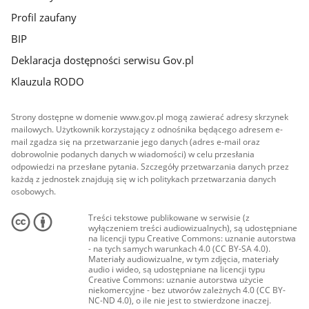
Profil zaufany
BIP
Deklaracja dostępności serwisu Gov.pl
Klauzula RODO
Strony dostępne w domenie www.gov.pl mogą zawierać adresy skrzynek
mailowych. Użytkownik korzystający z odnośnika będącego adresem e-
mail zgadza się na przetwarzanie jego danych (adres e-mail oraz
dobrowolnie podanych danych w wiadomości) w celu przesłania
odpowiedzi na przesłane pytania. Szczegóły przetwarzania danych przez
każdą z jednostek znajdują się w ich politykach przetwarzania danych
osobowych.
Treści tekstowe publikowane w serwisie (z
wyłączeniem treści audiowizualnych), są udostępniane
na licencji typu Creative Commons: uznanie autorstwa
- na tych samych warunkach 4.0 (CC BY-SA 4.0).
Materiały audiowizualne, w tym zdjęcia, materiały
audio i wideo, są udostępniane na licencji typu
Creative Commons: uznanie autorstwa użycie
niekomercyjne - bez utworów zależnych 4.0 (CC BY-
NC-ND 4.0), o ile nie jest to stwierdzone inaczej.