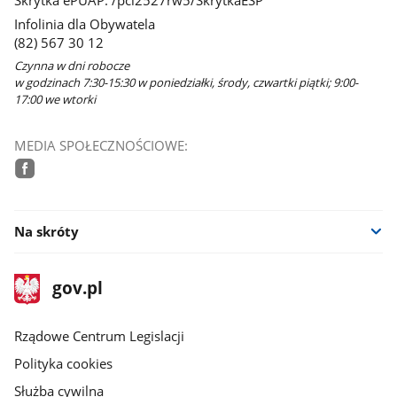
Skrytka ePUAP: /pci2527rw5/SkrytkaESP
Infolinia dla Obywatela
(82) 567 30 12
Czynna w dni robocze
w godzinach 7:30-15:30 w poniedziałki, środy, czwartki piątki; 9:00-
17:00 we wtorki
MEDIA SPOŁECZNOŚCIOWE:
facebook
Na skróty
stopka
Strona
gov.pl
gov.pl
główna
Rządowe Centrum Legislacji
Polityka cookies
Służba cywilna