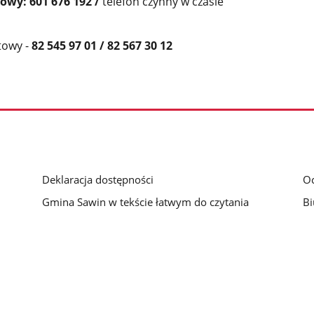
owy: 601 676 192 /
telefon czynny w czasie
towy -
82 545 97 01 /
82 567 30 12
Deklaracja dostępności
O
Gmina Sawin w tekście łatwym do czytania
Bi