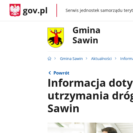
gov.pl
Serwis jednostek samorządu teryt
gov.pl
Gmina
Sawin
Gmina Sawin
Aktualności
Inform
Powrót
Informacja dot
utrzymania dróg
Sawin