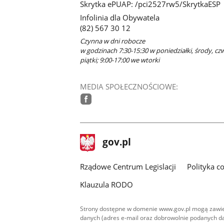
Skrytka ePUAP: /pci2527rw5/SkrytkaESP
Infolinia dla Obywatela
(82) 567 30 12
Czynna w dni robocze
w godzinach 7:30-15:30 w poniedziałki, środy, cz
piątki; 9:00-17:00 we wtorki
MEDIA SPOŁECZNOŚCIOWE:
facebook
stopka
Strona
gov.pl
gov.pl
główna
Rządowe Centrum Legislacji
Polityka c
Klauzula RODO
Strony dostępne w domenie www.gov.pl mogą zawier
danych (adres e-mail oraz dobrowolnie podanych da