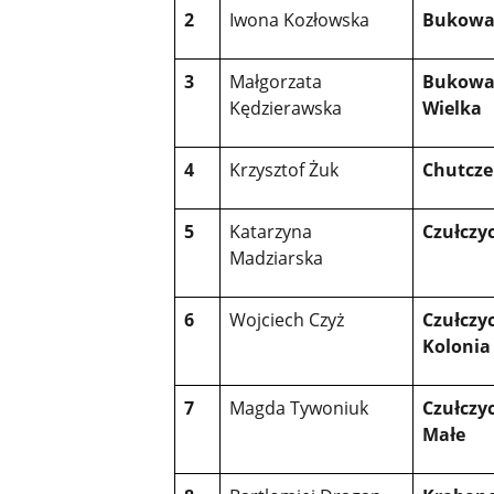
2
Iwona Kozłowska
Bukowa
3
Małgorzata
Bukow
Kędzierawska
Wielka
4
Krzysztof Żuk
Chutcze
5
Katarzyna
Czułczy
Madziarska
6
Wojciech Czyż
Czułczyc
Kolonia
7
Magda Tywoniuk
Czułczy
Małe