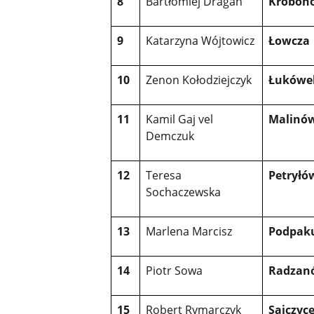
8
Bartłomiej Dragan
Krobon
9
Katarzyna Wójtowicz
Łowcza
10
Zenon Kołodziejczyk
Łukówe
11
Kamil Gaj vel
Malinó
Demczuk
12
Teresa
Petryłó
Sochaczewska
13
Marlena Marcisz
Podpak
14
Piotr Sowa
Radzan
15
Robert Rymarczyk
Sajczyc