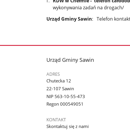
RDW w Chełmie - telefon całodob
wykonywania zadań na drogach/
Urząd Gminy Sawin
: Telefon kontak
stopka
Urząd Gminy Sawin
ADRES
Chutecka 12
22-107 Sawin
NIP 563-10-55-473
Regon 000549051
KONTAKT
Skontaktuj się z nami