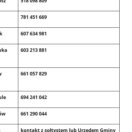
osz
518 098 809
781 451 669
k
607 634 981
wka
603 213 881
w
661 057 829
ule
694 241 042
ów
661 290 044
e
kontakt z sołtystem lub Urzędem Gminy