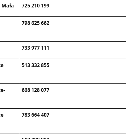
 Mała
725 210 199
a
798 625 662
733 977 111
ce
513 332 855
e-
668 128 077
ce
783 664 407