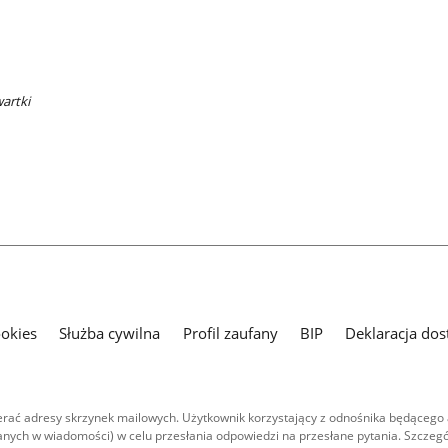
wartki
ookies
Służba cywilna
Profil zaufany
BIP
Deklaracja dos
ać adresy skrzynek mailowych. Użytkownik korzystający z odnośnika będącego 
nych w wiadomości) w celu przesłania odpowiedzi na przesłane pytania. Szczegó