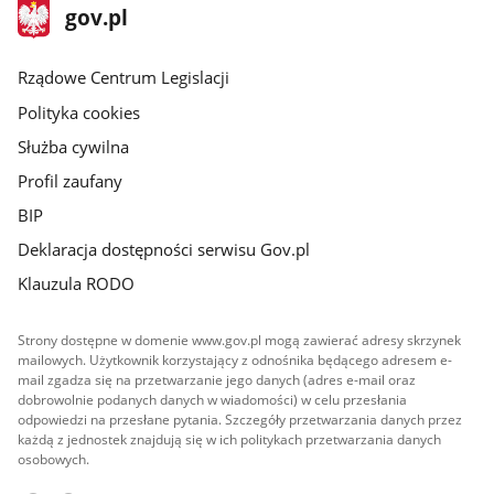
stopka
Strona
gov.pl
gov.pl
główna
Rządowe Centrum Legislacji
Polityka cookies
Służba cywilna
Profil zaufany
BIP
Deklaracja dostępności serwisu Gov.pl
Klauzula RODO
Strony dostępne w domenie www.gov.pl mogą zawierać adresy skrzynek
mailowych. Użytkownik korzystający z odnośnika będącego adresem e-
mail zgadza się na przetwarzanie jego danych (adres e-mail oraz
dobrowolnie podanych danych w wiadomości) w celu przesłania
odpowiedzi na przesłane pytania. Szczegóły przetwarzania danych przez
każdą z jednostek znajdują się w ich politykach przetwarzania danych
osobowych.