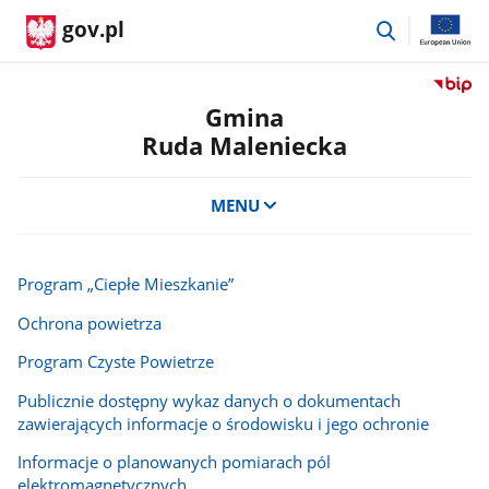
przejdź
gov.pl
do
wyszukiwar
Przejdź
do
Gmina
serwis
Ruda Maleniecka
Biulety
Informa
Publicz
MENU
Gmina
Ruda
Maleni
Program „Ciepłe Mieszkanie”
Ochrona powietrza
Program Czyste Powietrze
Publicznie dostępny wykaz danych o dokumentach
zawierających informacje o środowisku i jego ochronie
Informacje o planowanych pomiarach pól
elektromagnetycznych