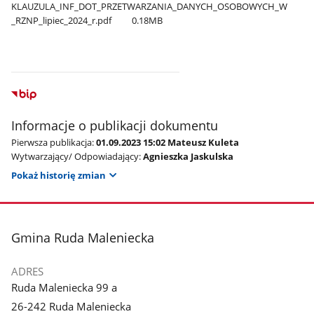
KLAUZULA​_INF​_DOT​_PRZETWARZANIA​_DANYCH​_OSOBOWYCH​_W​
_RZNP​_lipiec​_2024​_r.pdf
0.18MB
Informacje o publikacji dokumentu
Pierwsza publikacja:
01.09.2023 15:02 Mateusz Kuleta
Wytwarzający/ Odpowiadający:
Agnieszka Jaskulska
Pokaż historię zmian
stopka
Gmina Ruda Maleniecka
ADRES
Ruda Maleniecka 99 a
26-242 Ruda Maleniecka