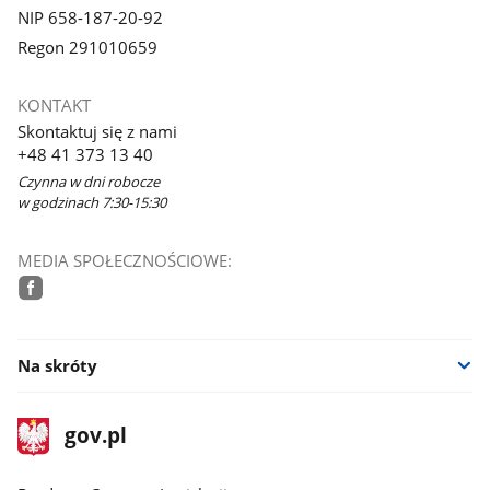
NIP 658-187-20-92
Regon 291010659
KONTAKT
Skontaktuj się z nami
+48 41 373 13 40
Czynna w dni robocze
w godzinach 7:30-15:30
MEDIA SPOŁECZNOŚCIOWE:
facebook
Na skróty
stopka
Strona
gov.pl
gov.pl
główna