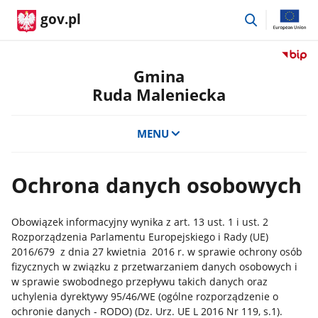
przejdź
gov.pl
do
wyszukiwar
Przejdź
do
Gmina
serwis
Ruda Maleniecka
Biulety
Informa
Publicz
MENU
Gmina
Ruda
Maleni
Ochrona danych osobowych
Obowiązek informacyjny wynika z art. 13 ust. 1 i ust. 2
Rozporządzenia Parlamentu Europejskiego i Rady (UE)
2016/679 z dnia 27 kwietnia 2016 r. w sprawie ochrony osób
fizycznych w związku z przetwarzaniem danych osobowych i
w sprawie swobodnego przepływu takich danych oraz
uchylenia dyrektywy 95/46/WE (ogólne rozporządzenie o
ochronie danych - RODO) (Dz. Urz. UE L 2016 Nr 119, s.1).