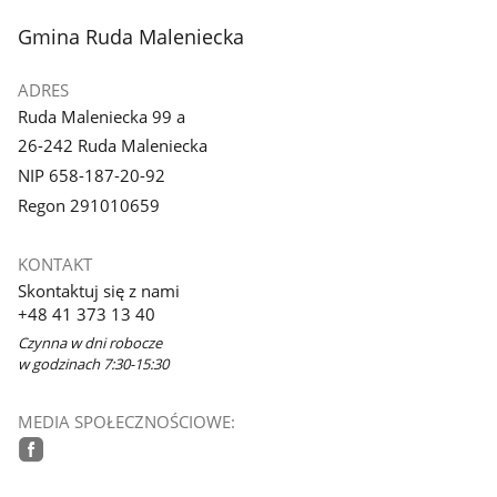
stopka
Gmina Ruda Maleniecka
ADRES
Ruda Maleniecka 99 a
26-242 Ruda Maleniecka
NIP 658-187-20-92
Regon 291010659
KONTAKT
Skontaktuj się z nami
+48 41 373 13 40
Czynna w dni robocze
w godzinach 7:30-15:30
MEDIA SPOŁECZNOŚCIOWE:
facebook