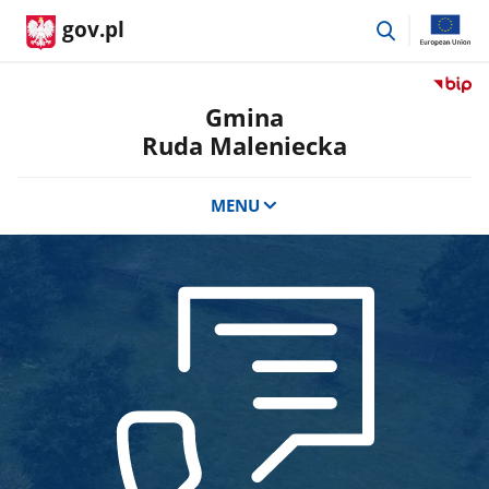
przejdź
gov.pl
do
wyszukiwar
Przejdź
do
Gmina
serwis
Ruda Maleniecka
Biulety
Informa
Publicz
MENU
Gmina
Ruda
Maleni