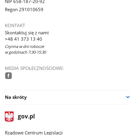
NIP 658-187-20-92
Regon 291010659
KONTAKT
Skontaktuj się z nami
+48 41 373 13 40
Czynna w dni robocze
w godzinach 7:30-15:30
MEDIA SPOŁECZNOŚCIOWE:
facebook
Na skróty
stopka
Strona
gov.pl
gov.pl
główna
Rządowe Centrum Legislacji