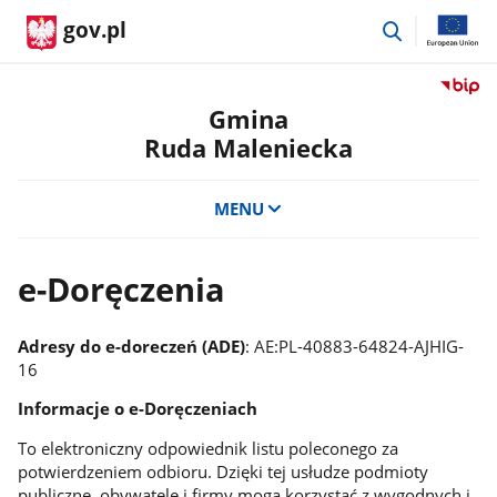
przejdź
gov.pl
do
wyszukiwar
Przejdź
do
Gmina
serwis
Ruda Maleniecka
Biulety
Informa
Publicz
MENU
Gmina
Ruda
Maleni
e-Doręczenia
Adresy do e-doreczeń (ADE)
: AE:PL-40883-64824-AJHIG-
16
Informacje o e-Doręczeniach
To elektroniczny odpowiednik listu poleconego za
potwierdzeniem odbioru. Dzięki tej usłudze podmioty
publiczne, obywatele i firmy mogą korzystać z wygodnych i