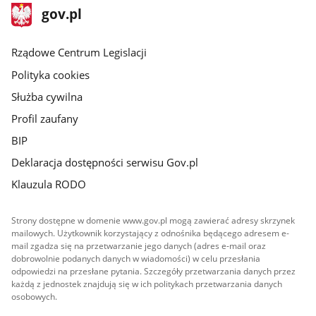
stopka
Strona
gov.pl
gov.pl
główna
Rządowe Centrum Legislacji
Polityka cookies
Służba cywilna
Profil zaufany
BIP
Deklaracja dostępności serwisu Gov.pl
Klauzula RODO
Strony dostępne w domenie www.gov.pl mogą zawierać adresy skrzynek
mailowych. Użytkownik korzystający z odnośnika będącego adresem e-
mail zgadza się na przetwarzanie jego danych (adres e-mail oraz
dobrowolnie podanych danych w wiadomości) w celu przesłania
odpowiedzi na przesłane pytania. Szczegóły przetwarzania danych przez
każdą z jednostek znajdują się w ich politykach przetwarzania danych
osobowych.