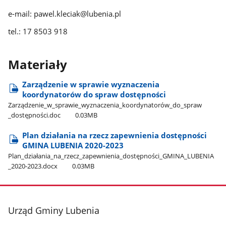
e-mail: pawel.kleciak@lubenia.pl
tel.: 17 8503 918
Materiały
Zarządzenie w sprawie wyznaczenia
koordynatorów do spraw dostępności
Zarządzenie​_w​_sprawie​_wyznaczenia​_koordynatorów​_do​_spraw​
_dostępności.doc
0.03MB
Plan działania na rzecz zapewnienia dostępności
GMINA LUBENIA 2020-2023
Plan​_działania​_na​_rzecz​_zapewnienia​_dostępności​_GMINA​_LUBENIA​
_2020-2023.docx
0.03MB
stopka
Urząd Gminy Lubenia