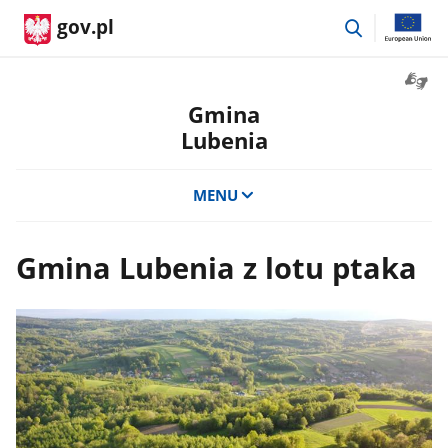
przejdź
gov.pl
do
wyszukiwar
Otwór
okno
Gmina
z
Lubenia
tłuma
języka
migow
MENU
Gmina Lubenia z lotu ptaka