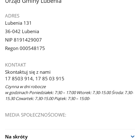
stopka
Urząd Gminy Lubenia
galerii.
galerii.
ADRES
Lubenia 131
36-042 Lubenia
NIP 8191429007
Regon 000548175
KONTAKT
Skontaktuj się z nami
17 8503 914, 17 85 03 915
Czynna w dni robocze
w godzinach Poniedziałek: 7:30 – 17:00 Wtorek: 7.30-15.00 Środa: 7.30-
15.30 Czwartek: 7.30-15.00 Piątek: 7:30 – 15:00-
MEDIA SPOŁECZNOŚCIOWE:
Na skróty