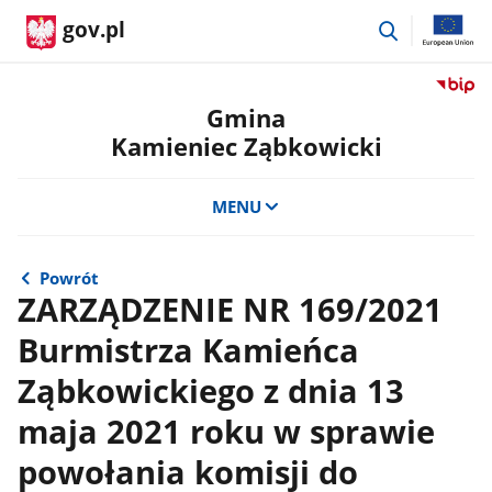
przejdź
gov.pl
do
wyszukiwar
Przejdź
do
Gmina
serwis
Kamieniec Ząbkowicki
Biulety
Informa
Publicz
MENU
Gmina
Kamien
Ząbkow
Powrót
ZARZĄDZENIE NR 169/2021
Burmistrza Kamieńca
Ząbkowickiego z dnia 13
maja 2021 roku w sprawie
powołania komisji do