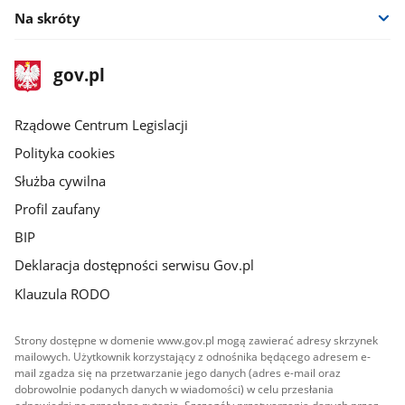
Na skróty
stopka
Strona
gov.pl
gov.pl
główna
Rządowe Centrum Legislacji
Polityka cookies
Służba cywilna
Profil zaufany
BIP
Deklaracja dostępności serwisu Gov.pl
Klauzula RODO
Strony dostępne w domenie www.gov.pl mogą zawierać adresy skrzynek
mailowych. Użytkownik korzystający z odnośnika będącego adresem e-
mail zgadza się na przetwarzanie jego danych (adres e-mail oraz
dobrowolnie podanych danych w wiadomości) w celu przesłania