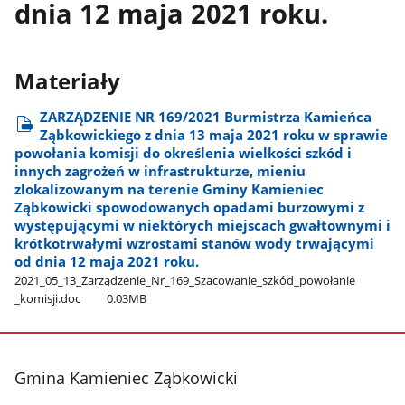
dnia 12 maja 2021 roku.
Materiały
ZARZĄDZENIE NR 169/2021 Burmistrza Kamieńca
Ząbkowickiego z dnia 13 maja 2021 roku w sprawie
powołania komisji do określenia wielkości szkód i
innych zagrożeń w infrastrukturze, mieniu
zlokalizowanym na terenie Gminy Kamieniec
Ząbkowicki spowodowanych opadami burzowymi z
występującymi w niektórych miejscach gwałtownymi i
krótkotrwałymi wzrostami stanów wody trwającymi
od dnia 12 maja 2021 roku.
2021​_05​_13​_Zarządzenie​_Nr​_169​_Szacowanie​_szkód​_powołanie​
_komisji.doc
0.03MB
stopka
Gmina Kamieniec Ząbkowicki