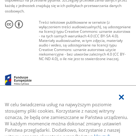
odpowiedzi na przesłane pytania. Szczegóły przetwarzania danych przez
każdą z jednostek znajdują się w ich politykach przetwarzania danych
osobowych.
Treści tekstowe publikowane w serwisie (z
wyłączeniem treści audiowizualnych), są udostępniane
na licencji typu Creative Commons: uznanie autorstwa
- na tych samych warunkach 4.0 (CC BY-SA 4.0).
Materiały audiowizualne, w tym zdjęcia, materiały
audio i wideo, są udostępniane na licencji typu
Creative Commons: uznanie autorstwa użycie
niekomercyjne - bez utworów zależnych 4.0 (CC BY-
NC-ND 4.0), o ile nie jest to stwierdzone inaczej.
W celu świadczenia usług na najwyższym poziomie
stosujemy pliki cookies. Korzystanie z naszej witryny
oznacza, że będą one zamieszczane w Państwa urządzeniu.
W każdym momencie można dokonać zmiany ustawień
Państwa przeglądarki. Dodatkowo, korzystanie z naszej