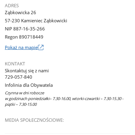
ADRES
Ząbkowicka 26
57-230 Kamieniec Ząbkowicki
NIP 887-16-35-266
Regon 890718449
Link
Pokaż na mapie
otworzy
się
KONTAKT
w
Skontaktuj się z nami
nowym
729-057-840
oknie
Infolinia dla Obywatela
Czynna w dni robocze
w godzinach poniedziałki– 7.30-16.00, wtorki-czwartki – 7.30-15.30 -
piątki – 7.30-15.00
MEDIA SPOŁECZNOŚCIOWE: