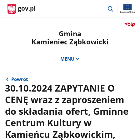
przejdź
gov.pl
do
wyszukiwar
Przejdź
do
Gmina
serwis
Kamieniec Ząbkowicki
Biulety
Informa
Publicz
MENU
Gmina
Kamien
Ząbkow
Powrót
30.10.2024 ZAPYTANIE O
CENĘ wraz z zaproszeniem
do składania ofert, Gminne
Centrum Kultury w
Kamieńcu Ząbkowickim,