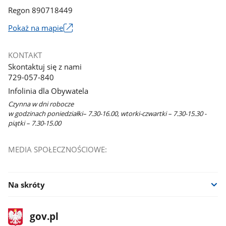
Regon 890718449
Link
Pokaż na mapie
otworzy
się
KONTAKT
w
Skontaktuj się z nami
nowym
729-057-840
oknie
Infolinia dla Obywatela
Czynna w dni robocze
w godzinach poniedziałki– 7.30-16.00, wtorki-czwartki – 7.30-15.30 -
piątki – 7.30-15.00
MEDIA SPOŁECZNOŚCIOWE:
Na skróty
stopka
Strona
gov.pl
gov.pl