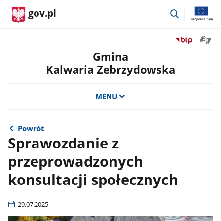
przejdź
gov.pl
do
wyszukiwar
Otwór
Przejdź
okno
do
Gmina
z
serwisu
Kalwaria Zebrzydowska
tłuma
Biuletyn
języka
Informacji
migow
Publicznej
MENU
Gmina
Kalwaria
Zebrzydowsk
Powrót
Sprawozdanie z
przeprowadzonych
konsultacji społecznych
29.07.2025