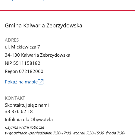
stopka
Gmina Kalwaria Zebrzydowska
ADRES
ul. Mickiewicza 7
34-130 Kalwaria Zebrzydowska
NIP 5511158182
Regon 072182060
Link
Pokaż na mapie
otworzy
się
KONTAKT
w
Skontaktuj się z nami
nowym
33 876 62 18
oknie
Infolinia dla Obywatela
Czynna w dni robocze
w godzinach -poniedziałek 7:30-17:00, wtorek 7:30-15:30, środa 7:30-