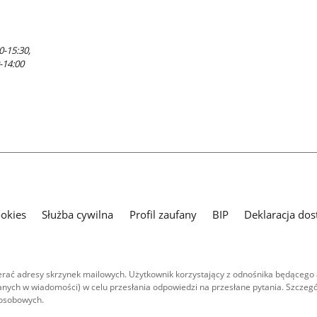
0-15:30,
-14:00
ookies
Służba cywilna
Profil zaufany
BIP
Deklaracja dos
ać adresy skrzynek mailowych. Użytkownik korzystający z odnośnika będącego 
nych w wiadomości) w celu przesłania odpowiedzi na przesłane pytania. Szczegó
 osobowych.