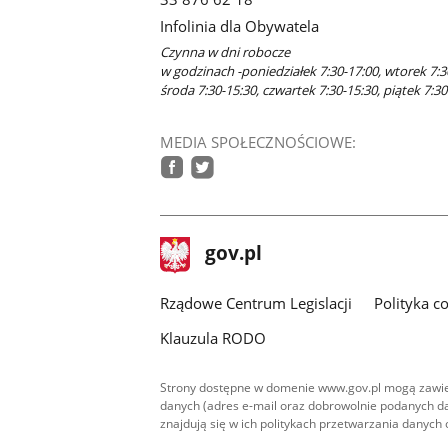
oknie
Infolinia dla Obywatela
Czynna w dni robocze
w godzinach -poniedziałek 7:30-17:00, wtorek 7:3
środa 7:30-15:30, czwartek 7:30-15:30, piątek 7:30
MEDIA SPOŁECZNOŚCIOWE:
facebook
twitter
stopka
Strona
gov.pl
gov.pl
główna
Rządowe Centrum Legislacji
Polityka c
Klauzula RODO
Strony dostępne w domenie www.gov.pl mogą zawier
danych (adres e-mail oraz dobrowolnie podanych da
znajdują się w ich politykach przetwarzania danych