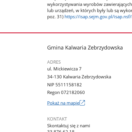
wykorzystywania wyrobów zawierających a
lub urządzeń, w których były lub są wyko
poz. 31)
https://isap.sejm.gov.pl/isap.
stopka
Gmina Kalwaria Zebrzydowska
ADRES
ul. Mickiewicza 7
34-130 Kalwaria Zebrzydowska
NIP 5511158182
Regon 072182060
Link
Pokaż na mapie
otworzy
się
KONTAKT
w
Skontaktuj się z nami
nowym
33 876 62 18