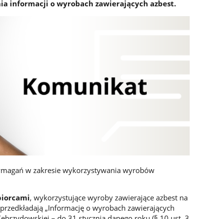
a informacji o wyrobach zawierających azbest.
ymagań w zakresie wykorzystywania wyrobów
biorcami
, wykorzystujące wyroby zawierające azbest na
przedkładają „Informację o wyrobach zawierających
Zebrzydowskiej – do 31 stycznia danego roku (§ 10 ust. 3