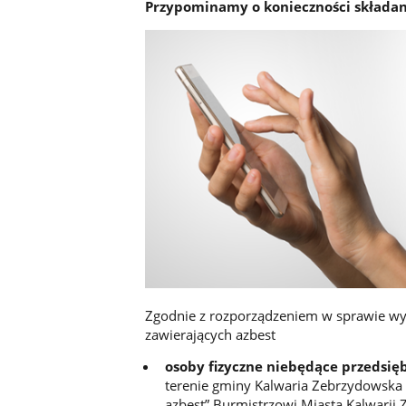
Przypominamy o konieczności składani
Zgodnie z rozporządzeniem w sprawie w
zawierających azbest
osoby fizyczne niebędące przedsię
terenie gminy Kalwaria Zebrzydowska 
azbest” Burmistrzowi Miasta Kalwarii 