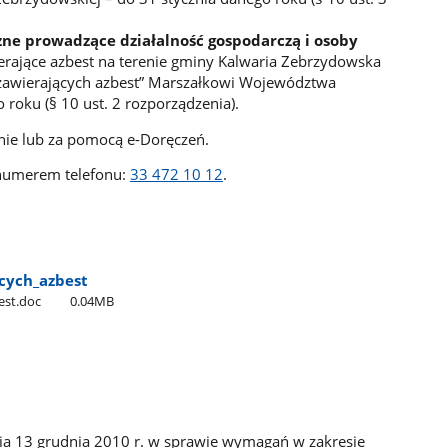
zne prowadzące działalność gospodarczą i osoby
erające azbest na terenie gminy Kalwaria Zebrzydowska
 zawierających azbest” Marszałkowi Województwa
 roku (§ 10 ust. 2 rozporządzenia).
wnie lub za pomocą e-Doręczeń.
 numerem telefonu:
33 472 10 12
.
cych​_azbest
est.doc
0.04MB
ia 13 grudnia 2010 r. w sprawie wymagań w zakresie