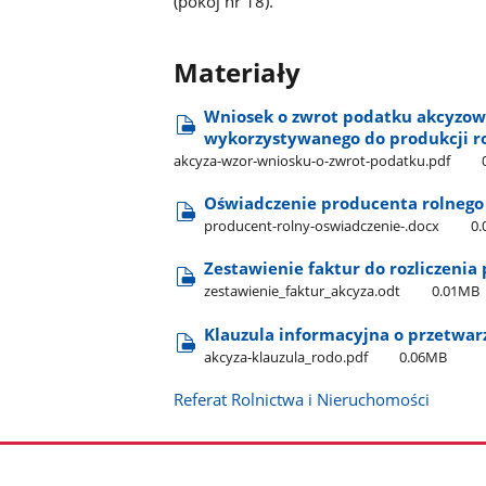
(pokój nr 18).
Materiały
Wniosek o zwrot podatku akcyzow
wykorzystywanego do produkcji r
akcyza-wzor-wniosku-o-zwrot-podatku.pdf
Oświadczenie producenta rolnego
producent-rolny-oswiadczenie-.docx
0
Zestawienie faktur do rozliczeni
zestawienie​_faktur​_akcyza.odt
0.01MB
Klauzula informacyjna o przetwa
akcyza-klauzula​_rodo.pdf
0.06MB
Referat Rolnictwa i Nieruchomości