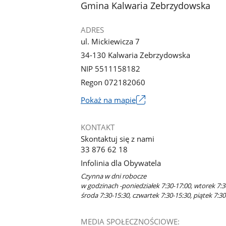
stopka
Gmina Kalwaria Zebrzydowska
ADRES
ul. Mickiewicza 7
34-130 Kalwaria Zebrzydowska
NIP 5511158182
Regon 072182060
Link
Pokaż na mapie
otworzy
się
KONTAKT
w
Skontaktuj się z nami
nowym
33 876 62 18
oknie
Infolinia dla Obywatela
Czynna w dni robocze
w godzinach -poniedziałek 7:30-17:00, wtorek 7:3
środa 7:30-15:30, czwartek 7:30-15:30, piątek 7:30
MEDIA SPOŁECZNOŚCIOWE: