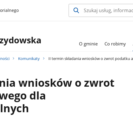
orialnego
rzydowska
O gminie
Co robimy
lności
Komunikaty
II termin składania wniosków o zwrot podatku
ania wniosków o zwrot
wego dla
lnych