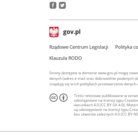
facebook
twitter
stopka
Strona
gov.pl
gov.pl
główna
Rządowe Centrum Legislacji
Polityka c
Klauzula RODO
Strony dostępne w domenie www.gov.pl mogą zawier
danych (adres e-mail oraz dobrowolnie podanych da
znajdują się w ich politykach przetwarzania danych
Treści tekstowe publikowane w serwis
udostępniane na licencji typu Creat
warunkach 4.0 (CC BY-SA 4.0). Materia
są udostępniane na licencji typu Cr
bez utworów zależnych 4.0 (CC BY-NC-N