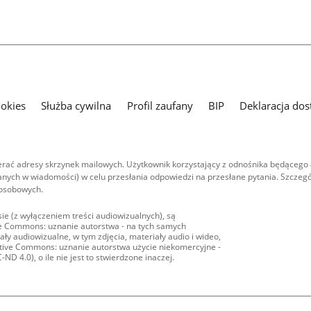
ookies
Służba cywilna
Profil zaufany
BIP
Deklaracja dos
ać adresy skrzynek mailowych. Użytkownik korzystający z odnośnika będącego 
nych w wiadomości) w celu przesłania odpowiedzi na przesłane pytania. Szczegó
 osobowych.
ie (z wyłączeniem treści audiowizualnych), są
ive Commons: uznanie autorstwa - na tych samych
ły audiowizualne, w tym zdjęcia, materiały audio i wideo,
eative Commons: uznanie autorstwa użycie niekomercyjne -
D 4.0), o ile nie jest to stwierdzone inaczej.