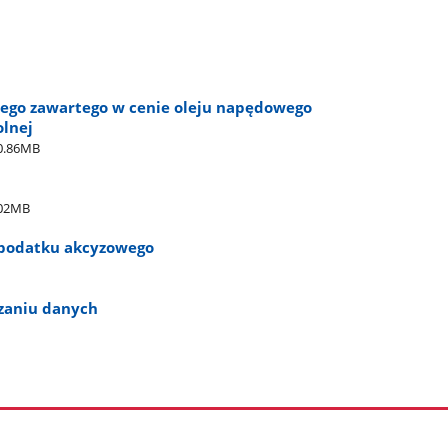
ego zawartego w cenie oleju napędowego
olnej
0.86MB
.02MB
a podatku akcyzowego
rzaniu danych