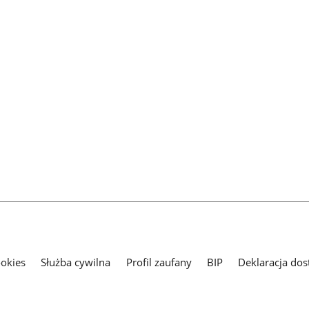
ookies
Służba cywilna
Profil zaufany
BIP
Deklaracja dos