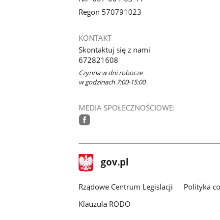
Regon 570791023
KONTAKT
Skontaktuj się z nami
672821608
Czynna w dni robocze
w godzinach 7:00-15:00
MEDIA SPOŁECZNOŚCIOWE:
facebook
stopka
Strona
gov.pl
gov.pl
główna
Rządowe Centrum Legislacji
Polityka c
Klauzula RODO