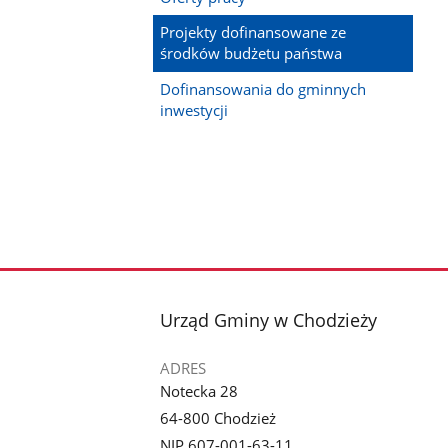
Projekty dofinansowane ze
środków budżetu państwa
Dofinansowania do gminnych
inwestycji
stopka
Urząd Gminy w Chodzieży
ADRES
Notecka 28
64-800 Chodzież
NIP 607-001-63-11