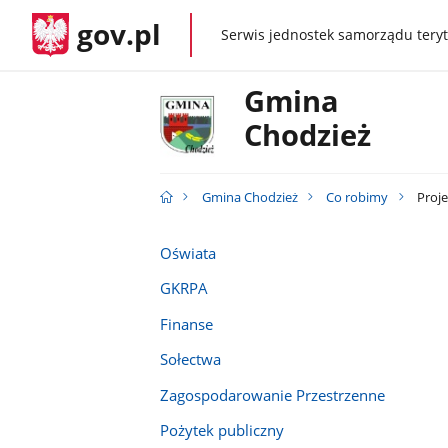
gov.pl
Serwis jednostek samorządu teryt
gov.pl
Gmina
Chodzież
Gmina Chodzież
Co robimy
Proje
Oświata
GKRPA
Finanse
Sołectwa
Zagospodarowanie Przestrzenne
Pożytek publiczny