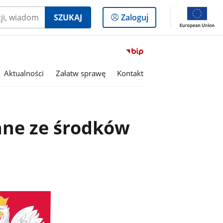
Logowanie
SZUKAJ
Zaloguj
do
panelu
Przejdź
do
serwisu
Aktualności
Załatw sprawę
Kontakt
Biuletyn
Informacji
Publicznej
Gmina
ane ze środków
Chodzież