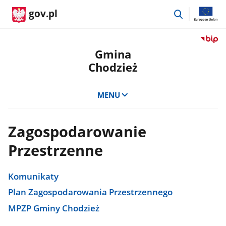
przejdź
gov.pl
do
wyszukiwar
Przejdź
do
Gmina
serwis
Chodzież
Biulety
Informa
Publicz
MENU
Gmina
Chodzi
Zagospodarowanie
Przestrzenne
Komunikaty
Plan Zagospodarowania Przestrzennego
MPZP Gminy Chodzież