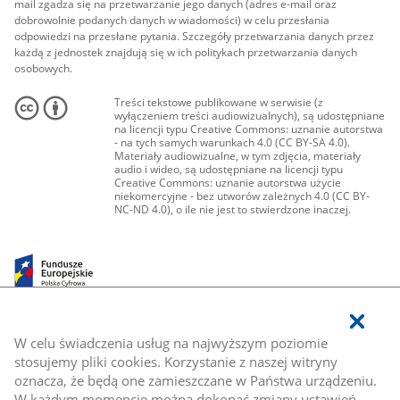
mail zgadza się na przetwarzanie jego danych (adres e-mail oraz
dobrowolnie podanych danych w wiadomości) w celu przesłania
odpowiedzi na przesłane pytania. Szczegóły przetwarzania danych przez
każdą z jednostek znajdują się w ich politykach przetwarzania danych
osobowych.
Treści tekstowe publikowane w serwisie (z
wyłączeniem treści audiowizualnych), są udostępniane
na licencji typu Creative Commons: uznanie autorstwa
- na tych samych warunkach 4.0 (CC BY-SA 4.0).
Materiały audiowizualne, w tym zdjęcia, materiały
audio i wideo, są udostępniane na licencji typu
Creative Commons: uznanie autorstwa użycie
niekomercyjne - bez utworów zależnych 4.0 (CC BY-
NC-ND 4.0), o ile nie jest to stwierdzone inaczej.
W celu świadczenia usług na najwyższym poziomie
stosujemy pliki cookies. Korzystanie z naszej witryny
oznacza, że będą one zamieszczane w Państwa urządzeniu.
W każdym momencie można dokonać zmiany ustawień