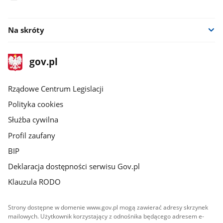
facebook
Na skróty
stopka
Strona
gov.pl
gov.pl
główna
Rządowe Centrum Legislacji
Polityka cookies
Służba cywilna
Profil zaufany
BIP
Deklaracja dostępności serwisu Gov.pl
Klauzula RODO
Strony dostępne w domenie www.gov.pl mogą zawierać adresy skrzynek
mailowych. Użytkownik korzystający z odnośnika będącego adresem e-