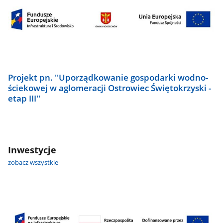
''Uporządkowanie
gospodarki
wodno-
ściekowej
w
aglomeracji
Ostrowiec
Projekt pn. ''Uporządkowanie gospodarki wodno-
Świętokrzyski
ściekowej w aglomeracji Ostrowiec Świętokrzyski -
-
etap III''
etap
III''
Inwestycje
zobacz wszystkie