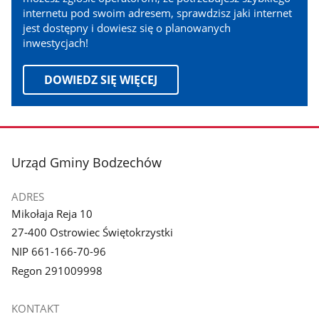
internetu pod swoim adresem, sprawdzisz jaki internet
jest dostępny i dowiesz się o planowanych
inwestycjach!
DOWIEDZ SIĘ WIĘCEJ
stopka
Urząd Gminy Bodzechów
ADRES
Mikołaja Reja 10
27-400 Ostrowiec Świętokrzystki
NIP 661-166-70-96
Regon 291009998
KONTAKT