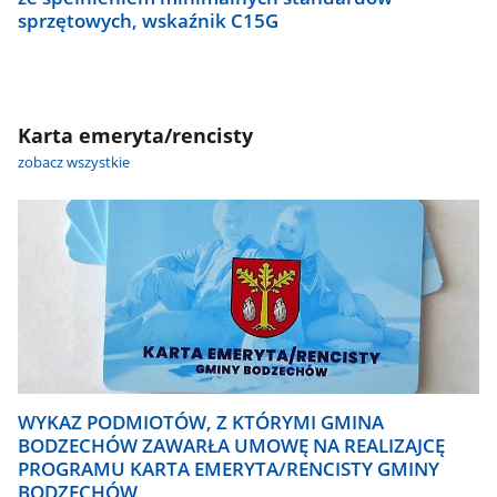
sprzętowych, wskaźnik C15G
Karta emeryta/rencisty
zobacz wszystkie
WYKAZ PODMIOTÓW, Z KTÓRYMI GMINA
BODZECHÓW ZAWARŁA UMOWĘ NA REALIZAJCĘ
PROGRAMU KARTA EMERYTA/RENCISTY GMINY
BODZECHÓW