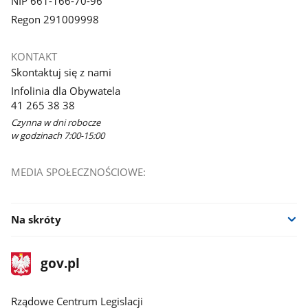
NIP 661-166-70-96
Regon 291009998
KONTAKT
Skontaktuj się z nami
Infolinia dla Obywatela
41 265 38 38
Czynna w dni robocze
w godzinach 7:00-15:00
MEDIA SPOŁECZNOŚCIOWE:
Na skróty
stopka
Strona
gov.pl
gov.pl
główna
Rządowe Centrum Legislacji