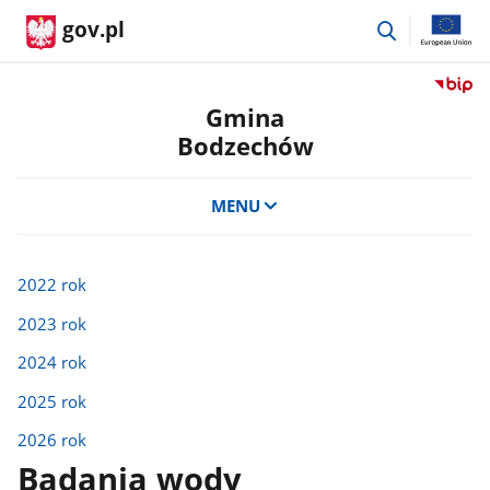
przejdź
gov.pl
do
wyszukiwar
Przejdź
do
Gmina
serwis
Bodzechów
Biulety
Informa
Publicz
MENU
Gmina
Bodze
2022 rok
2023 rok
2024 rok
2025 rok
2026 rok
Badania wody