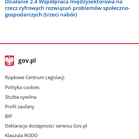
Działanie 2.4 Współpraca międzysektorowa na
rzecz cyfrowych rozwiązań problemów społeczno-
gospodarczych (trzeci nabór)
stopka
Strona
gov.pl
gov.pl
główna
Rządowe Centrum Legislacji
Polityka cookies
Służba cywilna
Profil zaufany
BIP
Deklaracja dostępności serwisu Gov.pl
Klauzula RODO