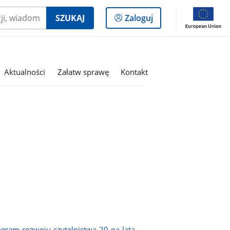
Logowanie
SZUKAJ
Zaloguj
do
panelu
Aktualności
Załatw sprawę
Kontakt
ram-rozwoju-czytelnictwa-20-na-lata-