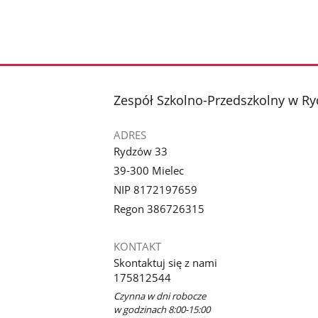
stopka
Zespół Szkolno-Przedszkolny w R
ADRES
Rydzów 33
39-300 Mielec
NIP 8172197659
Regon 386726315
KONTAKT
Skontaktuj się z nami
175812544
Czynna w dni robocze
w godzinach 8:00-15:00