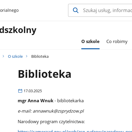
orialnego
edszkolny
O szkole
Co robimy
O szkole
Biblioteka
Biblioteka
17.03.2025
mgr Anna Wnuk
-
bibliotekarka
e-mail: annawnuk@zsprydzow.pl
Narodowy program czytelnictwa:
https://samorzad.gov.pl/web/zsp-rydzow/narodowy-prog