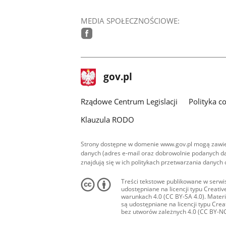
MEDIA SPOŁECZNOŚCIOWE:
facebook
stopka
Strona
gov.pl
gov.pl
główna
Rządowe Centrum Legislacji
Polityka c
Klauzula RODO
Strony dostępne w domenie www.gov.pl mogą zawier
danych (adres e-mail oraz dobrowolnie podanych da
znajdują się w ich politykach przetwarzania danych
Treści tekstowe publikowane w serwis
udostępniane na licencji typu Creat
warunkach 4.0 (CC BY-SA 4.0). Materia
są udostępniane na licencji typu Cr
bez utworów zależnych 4.0 (CC BY-NC-N