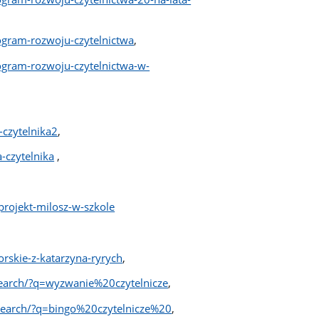
gram-rozwoju-czytelnictwa
,
gram-rozwoju-czytelnictwa-w-
czytelnika2
,
-czytelnika
,
projekt-milosz-w-szkole
rskie-z-katarzyna-ryrych
,
earch/?q=wyzwanie%20czytelnicze
,
earch/?q=bingo%20czytelnicze%20
,