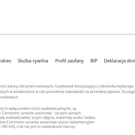
ookies
Służba cywilna
Profil zaufany
BIP
Deklaracja dos
ać adresy skrzynek mailowych. Użytkownik korzystający z odnośnika będącego 
nych w wiadomości) w celu przesłania odpowiedzi na przesłane pytania. Szczegó
 osobowych.
ie (z wyłączeniem treści audiowizualnych), są
ive Commons: uznanie autorstwa - na tych samych
ły audiowizualne, w tym zdjęcia, materiały audio i wideo,
eative Commons: uznanie autorstwa użycie niekomercyjne -
D 4.0), o ile nie jest to stwierdzone inaczej.