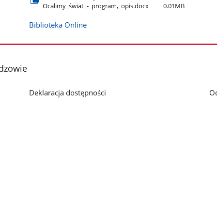
Ocalimy​_świat​_-​_program,​_opis.docx
0.01MB
Biblioteka Online
ydzowie
Deklaracja dostępności
O