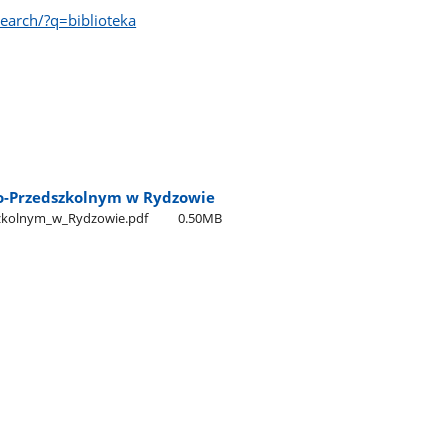
arch/?q=biblioteka
no-Przedszkolnym w Rydzowie
dszkolnym​_w​_Rydzowie.pdf
0.50MB