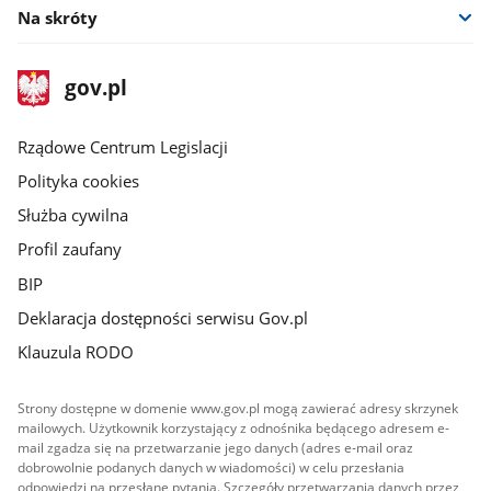
Na skróty
stopka
Strona
gov.pl
gov.pl
główna
Rządowe Centrum Legislacji
Polityka cookies
Służba cywilna
Profil zaufany
BIP
Deklaracja dostępności serwisu Gov.pl
Klauzula RODO
Strony dostępne w domenie www.gov.pl mogą zawierać adresy skrzynek
mailowych. Użytkownik korzystający z odnośnika będącego adresem e-
mail zgadza się na przetwarzanie jego danych (adres e-mail oraz
dobrowolnie podanych danych w wiadomości) w celu przesłania
odpowiedzi na przesłane pytania. Szczegóły przetwarzania danych przez