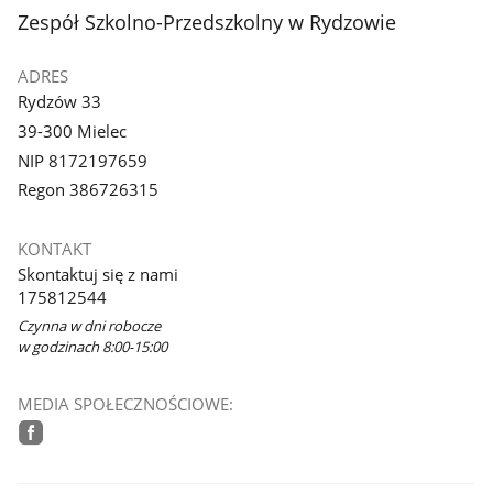
stopka
Zespół Szkolno-Przedszkolny w Rydzowie
ADRES
Rydzów 33
39-300 Mielec
NIP 8172197659
Regon 386726315
KONTAKT
Skontaktuj się z nami
175812544
Czynna w dni robocze
w godzinach 8:00-15:00
MEDIA SPOŁECZNOŚCIOWE:
facebook