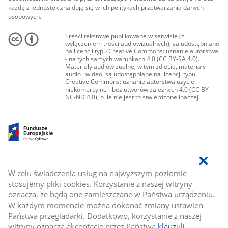
każdą z jednostek znajdują się w ich politykach przetwarzania danych
osobowych.
Treści tekstowe publikowane w serwisie (z
wyłączeniem treści audiowizualnych), są udostępniane
na licencji typu Creative Commons: uznanie autorstwa
- na tych samych warunkach 4.0 (CC BY-SA 4.0).
Materiały audiowizualne, w tym zdjęcia, materiały
audio i wideo, są udostępniane na licencji typu
Creative Commons: uznanie autorstwa użycie
niekomercyjne - bez utworów zależnych 4.0 (CC BY-
NC-ND 4.0), o ile nie jest to stwierdzone inaczej.
W celu świadczenia usług na najwyższym poziomie
stosujemy pliki cookies. Korzystanie z naszej witryny
oznacza, że będą one zamieszczane w Państwa urządzeniu.
W każdym momencie można dokonać zmiany ustawień
Państwa przeglądarki. Dodatkowo, korzystanie z naszej
witryny oznacza akceptację przez Państwa
klauzuli