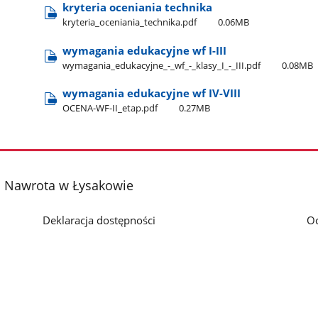
kryteria oceniania technika
kryteria​_oceniania​_technika.pdf
0.06MB
wymagania edukacyjne wf I-III
wymagania​_edukacyjne​_-​_wf​_-​_klasy​_I​_-​_III.pdf
0.08MB
wymagania edukacyjne wf IV-VIII
OCENA-WF-II​_etap.pdf
0.27MB
a Nawrota w Łysakowie
Deklaracja dostępności
O