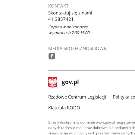
KONTAKT
Skontaktuj się z nami
41 3857421
Czynna w dni robocze
w godzinach 7:00-15:00
MEDIA SPOŁECZNOŚCIOWE:
facebook
stopka
Strona
gov.pl
gov.pl
główna
Rządowe Centrum Legislacji
Polityka c
Klauzula RODO
Strony dostępne w domenie www.gov.pl mogą zawier
danych (adres e-mail oraz dobrowolnie podanych da
znajdują się w ich politykach przetwarzania danych