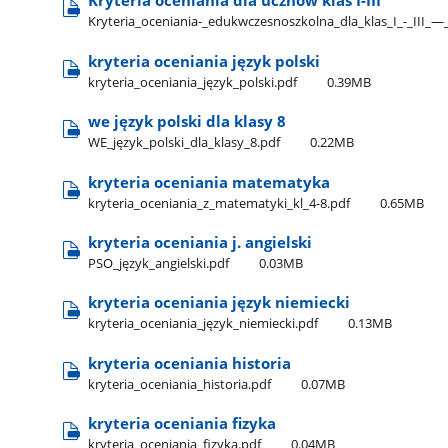
Kryteria oceniania dla ucznów klas I-III
Kryteria​_oceniania-​_edukwczesnoszkolna​_dla​_klas​_I​_-​_III​_
kryteria oceniania język polski
kryteria​_oceniania​_język​_polski.pdf
0.39MB
we język polski dla klasy 8
WE​_język​_polski​_dla​_klasy​_8.pdf
0.22MB
kryteria oceniania matematyka
kryteria​_oceniania​_z​_matematyki​_kl​_4-8.pdf
0.65MB
kryteria oceniania j. angielski
PSO​_język​_angielski.pdf
0.03MB
kryteria oceniania język niemiecki
kryteria​_oceniania​_język​_niemiecki.pdf
0.13MB
kryteria oceniania historia
kryteria​_oceniania​_historia.pdf
0.07MB
kryteria oceniania fizyka
kryteria​_oceniania​_fizyka.pdf
0.04MB