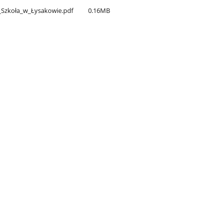
—​_Szkoła​_w​_Łysakowie.pdf
0.16MB