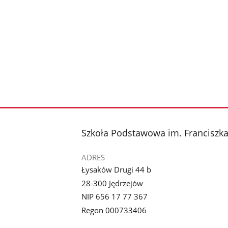
stopka
Szkoła Podstawowa im. Franciszk
ADRES
Łysaków Drugi 44 b
28-300 Jędrzejów
NIP 656 17 77 367
Regon 000733406