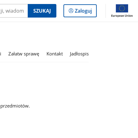
Logowanie
SZUKAJ
Zaloguj
do
panelu
i
Załatw sprawę
Kontakt
Jadłospis
h przedmiotów.