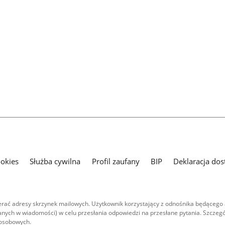
ookies
Służba cywilna
Profil zaufany
BIP
Deklaracja dos
ać adresy skrzynek mailowych. Użytkownik korzystający z odnośnika będącego 
nych w wiadomości) w celu przesłania odpowiedzi na przesłane pytania. Szczegó
 osobowych.