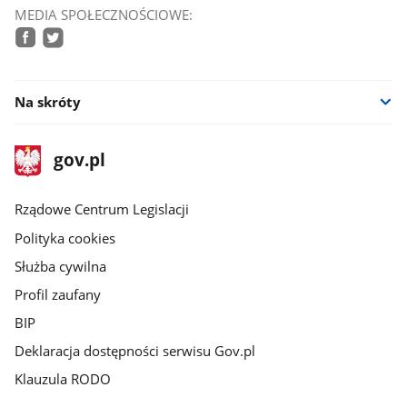
MEDIA SPOŁECZNOŚCIOWE:
facebook
twitter
Na skróty
stopka
Strona
gov.pl
gov.pl
główna
Rządowe Centrum Legislacji
Polityka cookies
Służba cywilna
Profil zaufany
BIP
Deklaracja dostępności serwisu Gov.pl
Klauzula RODO