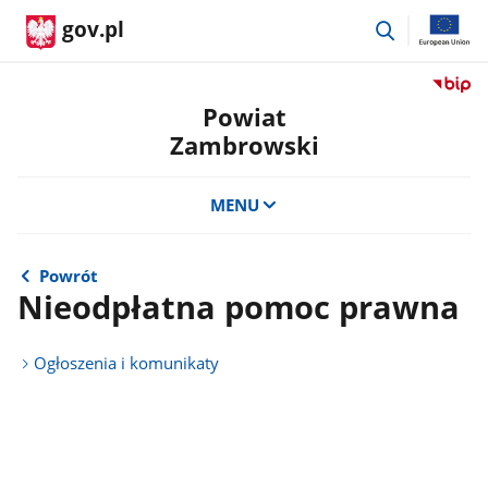
przejdź
gov.pl
do
wyszukiwar
Przejdź
do
Powiat
serwis
Zambrowski
Biulety
Informa
Publicz
MENU
Powiat
Zambro
Powrót
Nieodpłatna pomoc prawna
Ogłoszenia i komunikaty