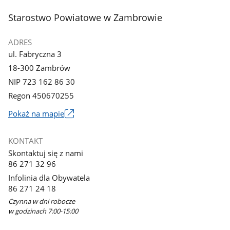
stopka
Starostwo Powiatowe w Zambrowie
ADRES
ul. Fabryczna 3
18-300 Zambrów
NIP 723 162 86 30
Regon 450670255
Link
Pokaż na mapie
otworzy
się
KONTAKT
w
Skontaktuj się z nami
nowym
86 271 32 96
oknie
Infolinia dla Obywatela
86 271 24 18
Czynna w dni robocze
w godzinach 7:00-15:00