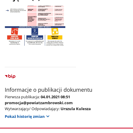
Pokaż
zdjęcie
1
z
galerii.
Informacje o publikacji dokumentu
Pierwsza publikacja:
04.01.2021 08:51
promocja@powiatzambrowski.com
Wytwarzający/ Odpowiadający:
Urszula Kulesza
Pokaż historię zmian