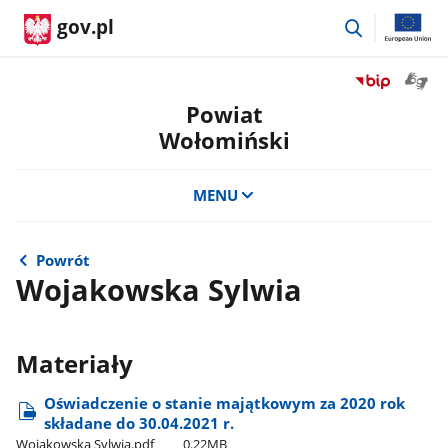
przejdź
gov.pl
do
wyszukiwar
Otwór
Przejdź
okno
do
Powiat
z
serwisu
Wołomiński
tłuma
Biuletyn
języka
Informacji
migow
Publicznej
MENU
Powiat
Wołomiński
Powrót
Wojakowska Sylwia
Materiały
Oświadczenie o stanie majątkowym za 2020 rok
składane do 30.04.2021 r.
Wojakowska Sylwia.pdf
0.22MB