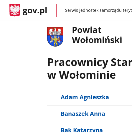
gov.pl
Serwis jednostek samorządu teryt
gov.pl
Powiat
Wołomiński
Pracownicy Sta
w Wołominie
Adam Agnieszka
Banaszek Anna
Bąk Katarzyna