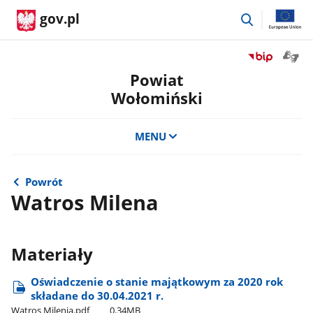
przejdź
gov.pl
do
wyszukiwar
Otwór
Przejdź
okno
do
Powiat
z
serwisu
Wołomiński
tłuma
Biuletyn
języka
Informacji
migow
Publicznej
MENU
Powiat
Wołomiński
Powrót
Watros Milena
Materiały
Oświadczenie o stanie majątkowym za 2020 rok
składane do 30.04.2021 r.
Watros Milenia.pdf
0.34MB