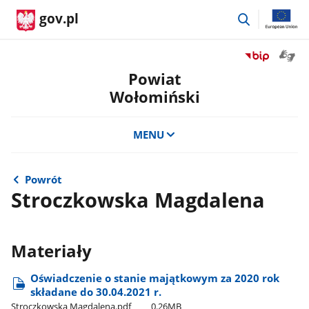
przejdź
gov.pl
do
wyszukiwar
Otwór
Przejdź
okno
do
Powiat
z
serwisu
Wołomiński
tłuma
Biuletyn
języka
Informacji
migow
Publicznej
MENU
Powiat
Wołomiński
Powrót
Stroczkowska Magdalena
Materiały
Oświadczenie o stanie majątkowym za 2020 rok
składane do 30.04.2021 r.
Stroczkowska Magdalena.pdf
0.26MB