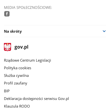
MEDIA SPOŁECZNOŚCIOWE:
facebook
Na skróty
stopka
Strona
gov.pl
gov.pl
główna
Rządowe Centrum Legislacji
Polityka cookies
Służba cywilna
Profil zaufany
BIP
Deklaracja dostępności serwisu Gov.pl
Klauzula RODO