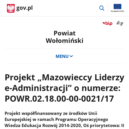
przejdź
gov.pl
do
wyszukiwar
Otwór
Przejdź
okno
do
Powiat
z
serwisu
Wołomiński
tłuma
Biuletyn
języka
Informacji
migow
Publicznej
MENU
Powiat
Wołomiński
Projekt „Mazowieccy Liderzy
e-Administracji” o numerze:
POWR.02.18.00-00-0021/17
Projekt współfinansowany ze środków Unii
Europejskiej w ramach Programu Operacyjnego
Wiedza Edukacja Rozwój 2014-2020, Oś priorytetowa: II