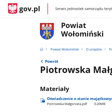
gov.pl
Serwis jednostek samorządu teryt
gov.pl
Powiat
Wołomiński
Powiat Wołomiński
O urzędzie
P
Powrót
Piotrowska Mał
Materiały
Oświadczenie o stanie majątkowym
Piotrowska Małgorzata.pdf
0.20MB