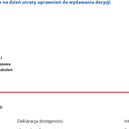
 na dzień utraty uprawnień do wydawania decyzji
u
yszawa
Szkoleń
e
Deklaracja dostępności
In