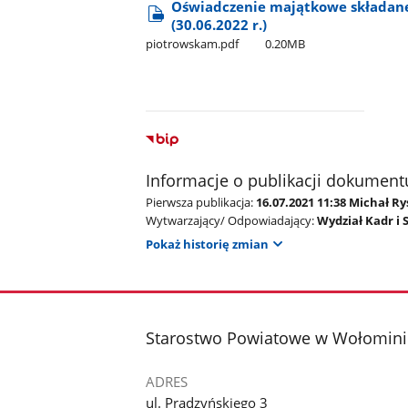
Oświadczenie majątkowe składane
(30.06.2022 r.)
piotrowskam.pdf
0.20MB
Informacje o publikacji dokument
Pierwsza publikacja:
16.07.2021 11:38 Michał R
Wytwarzający/ Odpowiadający:
Wydział Kadr i 
Pokaż historię zmian
stopka
Starostwo Powiatowe w Wołomini
ADRES
ul. Prądzyńskiego 3