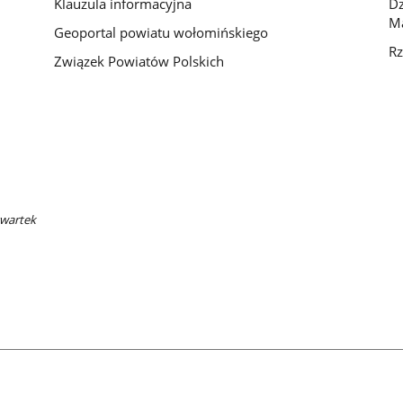
Klauzula informacyjna
D
M
Geoportal powiatu wołomińskiego
Rz
Związek Powiatów Polskich
zwartek