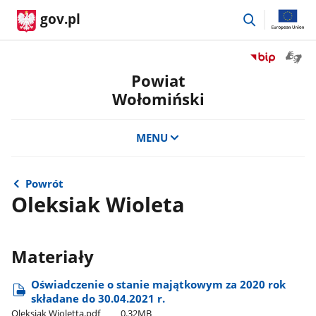
przejdź
gov.pl
do
wyszukiwar
Otwór
Przejdź
okno
do
Powiat
z
serwisu
Wołomiński
tłuma
Biuletyn
języka
Informacji
migow
Publicznej
MENU
Powiat
Wołomiński
Powrót
Oleksiak Wioleta
Materiały
Oświadczenie o stanie majątkowym za 2020 rok
składane do 30.04.2021 r.
Oleksiak Wioletta.pdf
0.32MB