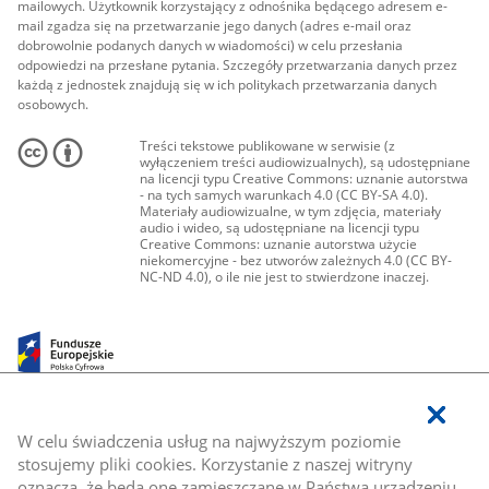
mailowych. Użytkownik korzystający z odnośnika będącego adresem e-
mail zgadza się na przetwarzanie jego danych (adres e-mail oraz
dobrowolnie podanych danych w wiadomości) w celu przesłania
odpowiedzi na przesłane pytania. Szczegóły przetwarzania danych przez
każdą z jednostek znajdują się w ich politykach przetwarzania danych
osobowych.
Treści tekstowe publikowane w serwisie (z
wyłączeniem treści audiowizualnych), są udostępniane
na licencji typu Creative Commons: uznanie autorstwa
- na tych samych warunkach 4.0 (CC BY-SA 4.0).
Materiały audiowizualne, w tym zdjęcia, materiały
audio i wideo, są udostępniane na licencji typu
Creative Commons: uznanie autorstwa użycie
niekomercyjne - bez utworów zależnych 4.0 (CC BY-
NC-ND 4.0), o ile nie jest to stwierdzone inaczej.
W celu świadczenia usług na najwyższym poziomie
stosujemy pliki cookies. Korzystanie z naszej witryny
oznacza, że będą one zamieszczane w Państwa urządzeniu.