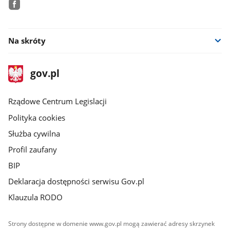
facebook
Na skróty
stopka
Strona
gov.pl
gov.pl
główna
Rządowe Centrum Legislacji
Polityka cookies
Służba cywilna
Profil zaufany
BIP
Deklaracja dostępności serwisu Gov.pl
Klauzula RODO
Strony dostępne w domenie www.gov.pl mogą zawierać adresy skrzynek