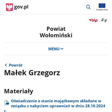
przejdź
gov.pl
do
wyszukiwar
Otwór
Przejdź
okno
do
Powiat
z
serwisu
Wołomiński
tłuma
Biuletyn
języka
Informacji
migow
Publicznej
MENU
Powiat
Wołomiński
Powrót
Małek Grzegorz
Materiały
Oświadczenie o stanie majątkowym składane w
związku z nabyciem uprawnień w dniu 28.10.2024
r.