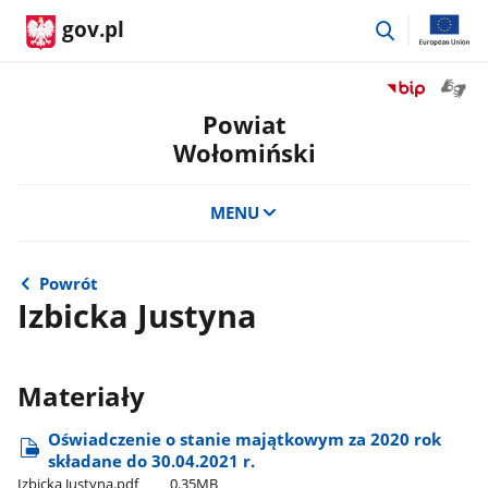
przejdź
gov.pl
do
wyszukiwar
Otwór
Przejdź
okno
do
Powiat
z
serwisu
Wołomiński
tłuma
Biuletyn
języka
Informacji
migow
Publicznej
MENU
Powiat
Wołomiński
Powrót
Izbicka Justyna
Materiały
Oświadczenie o stanie majątkowym za 2020 rok
składane do 30.04.2021 r.
Izbicka Justyna.pdf
0.35MB