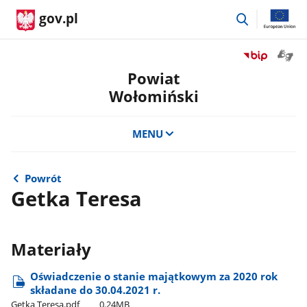
przejdź
gov.pl
do
wyszukiwar
Otwór
Przejdź
okno
do
Powiat
z
serwisu
Wołomiński
tłuma
Biuletyn
języka
Informacji
migow
Publicznej
MENU
Powiat
Wołomiński
Powrót
Getka Teresa
Materiały
Oświadczenie o stanie majątkowym za 2020 rok
składane do 30.04.2021 r.
Getka Teresa.pdf
0.24MB