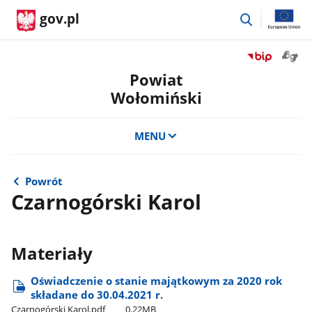
przejdź
gov.pl
do
wyszukiwar
Otwór
Przejdź
okno
do
Powiat
z
serwisu
Wołomiński
tłuma
Biuletyn
języka
Informacji
migow
Publicznej
MENU
Powiat
Wołomiński
Powrót
Czarnogórski Karol
Materiały
Oświadczenie o stanie majątkowym za 2020 rok
składane do 30.04.2021 r.
Czarnogórski Karol.pdf
0.22MB