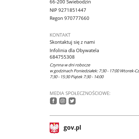
66-200 Świebodzin
NIP 9271851447
Regon 970777660
KONTAKT
Skontaktuj się z nami
Infolinia dla Obywatela
684755308
Czynna w dni robocze
w godzinach Poniedziałek: 7:30 - 17:00 Wtorek-C
7:30 - 15:30 Piątek 7:30 - 14:00
MEDIA SPOŁECZNOŚCIOWE:
facebook
instagram
twitter
stopka
Strona
gov.pl
gov.pl
główna