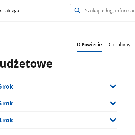
orialnego
O Powiecie
Co robimy
budżetowe
6 rok
5 rok
4 rok